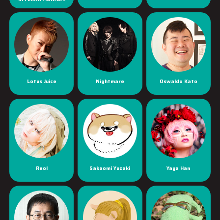
Lotus Juice
Nightmare
Oswaldo Kato
Reol
Sakaomi Yuzaki
Yaya Han