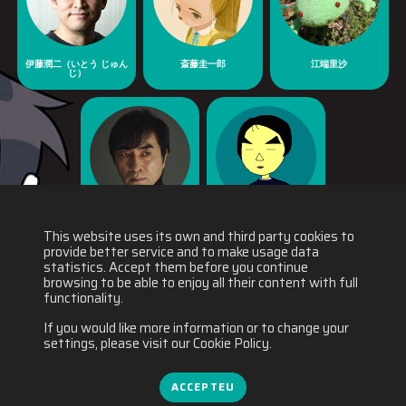
伊藤潤二（いとう じゅん
斎藤圭一郎
江端里沙
じ）
河森正治
福士裕一郎
This website uses its own and third party cookies to
provide better service and to make usage data
statistics. Accept them before you continue
browsing to be able to enjoy all their content with full
functionality.
If you would like more information or to change your
settings, please visit our Cookie Policy.
ACCEPTEU