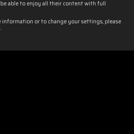
e able to enjoy all their content with full
e information or to change your settings, please
.
中立性
|
プライバシーポリシー
|
法的通知
|
ソーシャルメディア