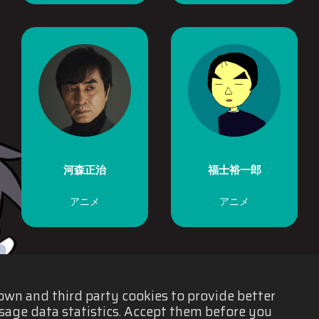
河森正治
福士裕一郎
アニメ
アニメ
 own and third party cookies to provide better
sage data statistics. Accept them before you