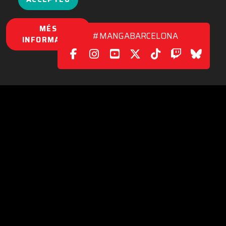
MÉS
#MANGABARCELONA
INFORMACIÓ
ポリシー
|
コンタクト
C/. València, 279
08009 Barcelona (Spain)