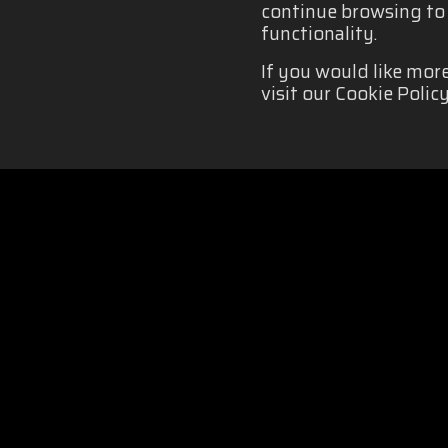
continue browsing to b
functionality.
If you would like mor
visit our Cookie Policy
クッキーポリシー
|
主催