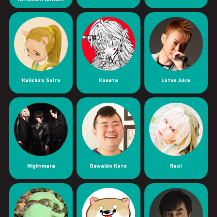
Keiichiro Saito
Konata
Lotus Juice
Nightmare
Oswaldo Kato
Reol