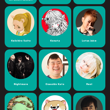
Keiichiro Saito
Konata
Lotus Juice
Nightmare
Oswaldo Kato
Reol