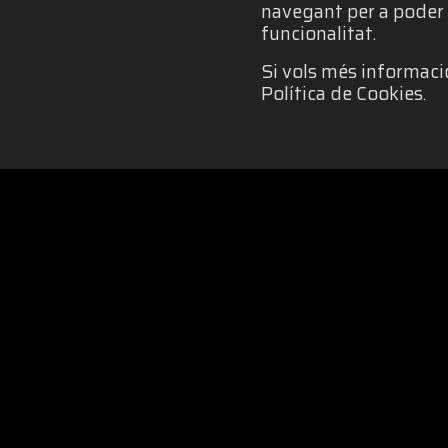
navegant per a poder 
funcionalitat.
Si vols més informació
Política de Cookies.
POLÍTICA DE COOKIES
|
IGU
Organitzat per: