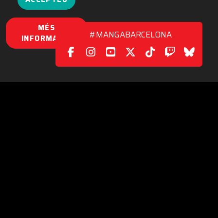
MÉS
#MANGABARCELONA
INFORMACIÓ
XARXES SOCIALS
|
CONTACTE
C/. València, 279
08009 Barcelona (Spain)