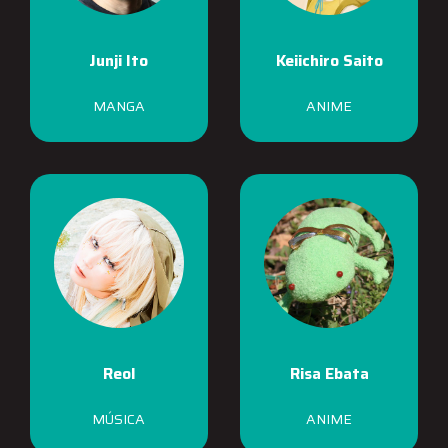
Junji Ito
Keiichiro Saito
MANGA
ANIME
Reol
Risa Ebata
MÚSICA
ANIME