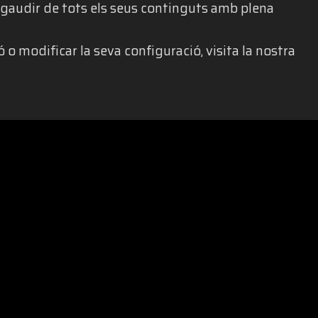
gaudir de tots els seus continguts amb plena
 o modificar la seva configuració, visita la nostra
ALTAT
|
POLÍTICA DE PRIVACITAT
|
AVÍS LEGAL
|
POLÍTICA DE 