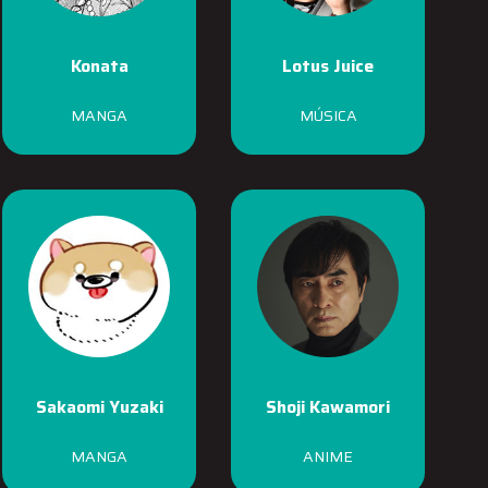
Konata
Lotus Juice
MANGA
MÚSICA
Sakaomi Yuzaki
Shoji Kawamori
MANGA
ANIME