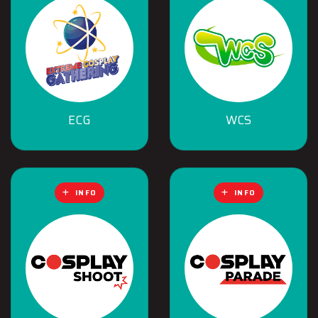
ECG
WCS
INFO
INFO