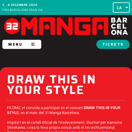
5 - 8 DESEMBRE 2026
FIRA BARCELONA GRAN VIA
MENU
TICKETS
DRAW THIS IN
YOUR STYLE
FICOMIC et convida a participar en el concurs
DRAW THIS IN YOUR
STYLE
, en el marc del 31 Manga Barcelona.
Inspira’t en el cartell oficial de l’esdeveniment, il·lustrat per Kamome
Shirahama, i crea la teva pròpia versió amb el teu estil personal.