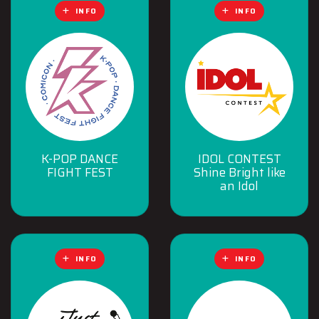
INFO
INFO
K-POP DANCE
IDOL CONTEST
FIGHT FEST
Shine Bright like
an Idol
INFO
INFO