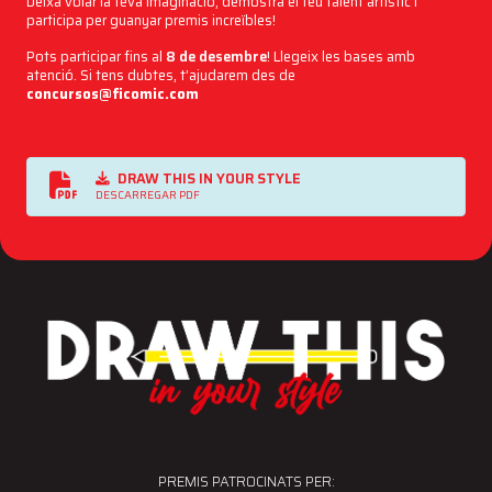
Deixa volar la teva imaginació, demostra el teu talent artístic i
participa per guanyar premis increïbles!
Pots participar fins al
8 de desembre
! Llegeix les bases amb
atenció. Si tens dubtes, t’ajudarem des de
concursos@ficomic.com
DRAW THIS IN YOUR STYLE
DESCARREGAR PDF
PREMIS PATROCINATS PER: