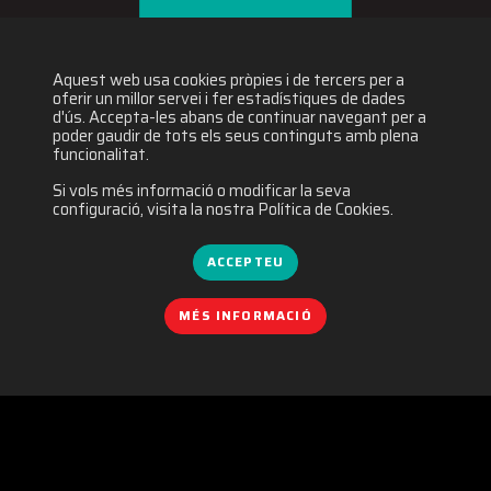
Concurs de Manga
Aquest web usa cookies pròpies i de tercers per a
oferir un millor servei i fer estadístiques de dades
d'ús. Accepta-les abans de continuar navegant per a
poder gaudir de tots els seus continguts amb plena
funcionalitat.
Si vols més informació o modificar la seva
configuració, visita la nostra Política de Cookies.
ACCEPTEU
MÉS INFORMACIÓ