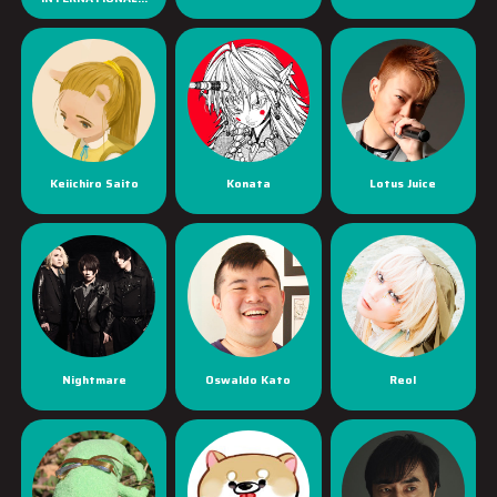
Keiichiro Saito
Konata
Lotus Juice
Nightmare
Oswaldo Kato
Reol