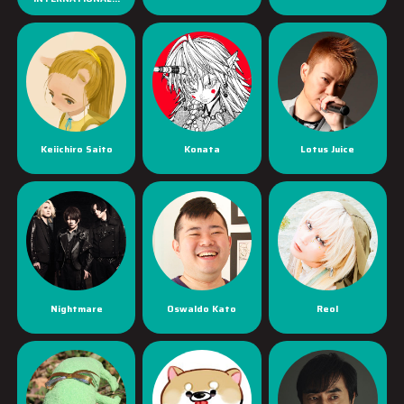
Keiichiro Saito
Konata
Lotus Juice
Nightmare
Oswaldo Kato
Reol