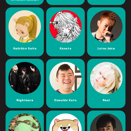
Keiichiro Saito
Konata
Lotus Juice
Nightmare
Oswaldo Kato
Reol