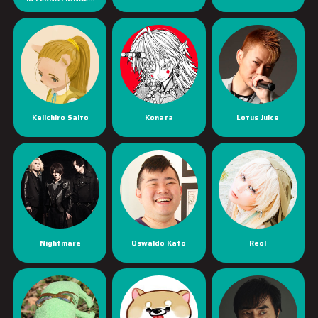
Keiichiro Saito
Konata
Lotus Juice
Nightmare
Oswaldo Kato
Reol