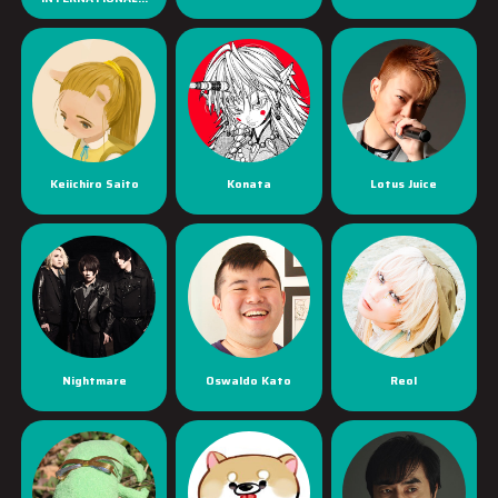
Keiichiro Saito
Konata
Lotus Juice
Nightmare
Oswaldo Kato
Reol