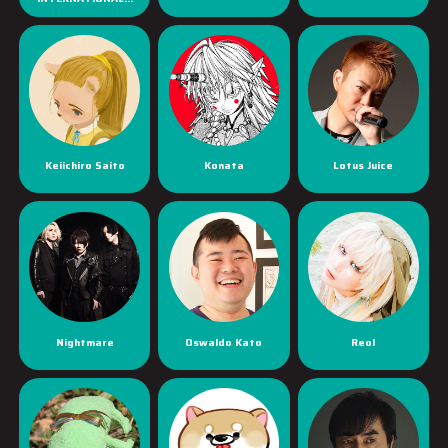
Keiichiro Saito
Konata
Lotus Juice
Nightmare
Oswaldo Kato
Reol