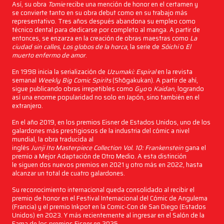
Así, su obra
Tomie
recibe una mención de honor en el certamen y
se convierte tanto en su obra debut como en su trabajo más
representativo. Tres años después abandona su empleo como
técnico dental para dedicarse por completo al manga. A partir de
entonces, se enzarza en la creación de obras maestras como
La
ciudad sin calles
,
Los globos de la horca
, la serie de
Sôichi
o
El
muerto enfermo de amor
.
En 1998 inicia la serialización de
Uzumaki: Espiral
en la revista
semanal
Weekly Big Comic Spirits
(Shōgakukan). A partir de ahí,
sigue publicando obras irrepetibles como
Gyo
o
Kaidan
, logrando
así una enorme popularidad no solo en Japón, sino también en el
extranjero.
En el año 2019, en los premios Eisner de Estados Unidos, uno de los
galardones más prestigiosos de la industria del cómic a nivel
mundial, la obra traducida al
inglés
Junji Ito Masterpiece Collection Vol. 10: Frankenstein
gana el
premio a Mejor Adaptación de Otro Medio. A esta distinción
le siguen dos nuevos premios en 2021 y otro más en 2022, hasta
alcanzar un total de cuatro galardones.
Su reconocimiento internacional queda consolidado al recibir el
premio de honor en el Festival Internacional del Cómic de Angulema
(Francia) y el premio Inkpot en la Comic-Con de San Diego (Estados
Unidos) en 2023. Y más recientemente al ingresar en el Salón de la
Fama de los premios Eisner en 2025.