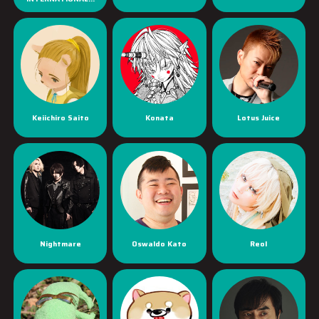
Keiichiro Saito
Konata
Lotus Juice
Nightmare
Oswaldo Kato
Reol