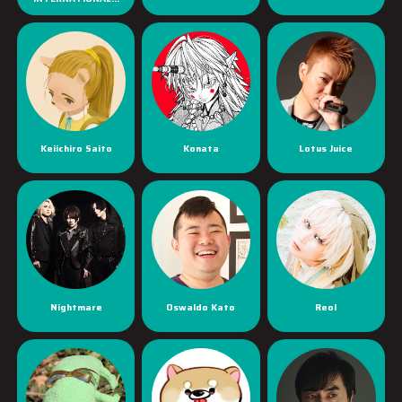
Keiichiro Saito
Konata
Lotus Juice
Nightmare
Oswaldo Kato
Reol