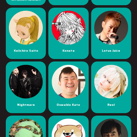
Keiichiro Saito
Konata
Lotus Juice
Nightmare
Oswaldo Kato
Reol