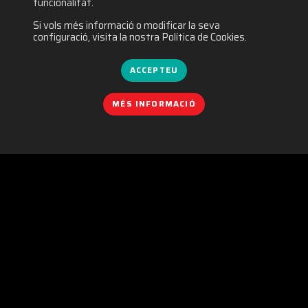
funcionalitat.
Si vols més informació o modificar la seva
configuració, visita la nostra Política de Cookies.
ACCEPTEU
MÉS INFORMACIÓ
POLÍTICA DE COOKIES
|
IGUALTAT
|
POLÍTICA DE PRIVACITAT
|
AVÍS LEGAL
|