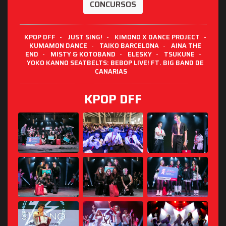
CONCURSOS
KPOP DFF
-
JUST SING!
-
KIMONO X DANCE PROJECT
-
KUMAMON DANCE
-
TAIKO BARCELONA
-
AINA THE
END
-
MISTY & KOTOBAND
-
ELESKY
-
TSUKUNE
-
YOKO KANNO SEATBELTS: BEBOP LIVE! FT. BIG BAND DE
CANARIAS
KPOP DFF