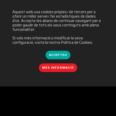
Aquest web usa cookies pròpies i de tercers per a
oferir un millor servei i fer estadístiques de dades
d'ús. Accepta-les abans de continuar navegant per a
poder gaudir de tots els seus continguts amb plena
funcionalitat.
Si vols més informació o modificar la seva
configuració, visita la nostra Política de Cookies.
ACCEPTEU
MÉS INFORMACIÓ