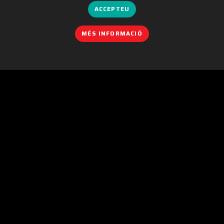
ACCEPTEU
MÉS INFORMACIÓ
POLÍTICA DE COOKIES
|
IGUALTAT
|
POLÍTICA DE PRIVACITAT
|
AVÍS LEGAL
|
POLÍTICA DE XARXES SOCIALS
|
CONTACTE
Organitzat per:
C/. València, 279
08009 Barcelona (Spain)
info@ficomic.com