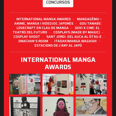
CONCURSOS
INTERNATIONAL MANGA AWARDS
-
MANGAGĒMU –
ANIME, MANGA I VIDEOJOC JAPONÈS
-
GOU TANABE:
LOVECRAFT EN CLAU DE MANGA
-
GEKI X CINE: EL
TEATRO DEL FUTURO
-
COSPLAYS (MADE BY MAGIC)
-
COSPLAY SHOOT
-
SANT JORDI. DEL AUCA AL ÔTSU-E
-
ONACHAN'S ROOM
-
ITADAKIMANGA WAGASHI
-
ESTACIONS DE L'ANY AL JAPÓ
INTERNATIONAL MANGA
AWARDS