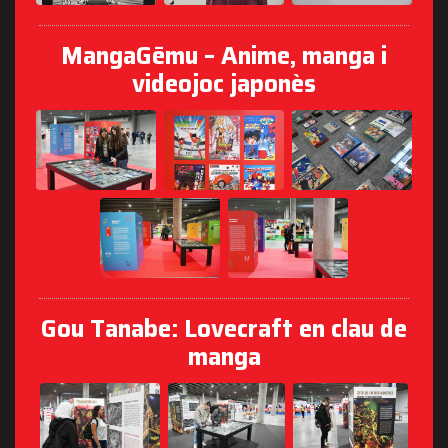
MangaGēmu – Anime, manga i
videojoc japonès
Gou Tanabe: Lovecraft en clau de
manga