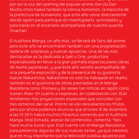
por ser la voz del opening del popular anime
Dan Da Dan
.
Mucho ritmo traerá también la icónica Kumamon, la mascota de
la prefectura de Kumamoto, que este año viene directamente
desde Japón para participar en meet&greets, actividades y
para bailar en el escenario acompañada de nuestra querida
Onachan.
El Auditorio Manga, un año más, se llenará de fans del anime,
pero este año se encontrarán también con una programación
repleta de sorpresas y nuevas apuestas. Una de las más
destacadas es la dedicada a Geki x Cine, productora
especializada en llevar a la gran pantalla espectaculares obras
de teatro japonesas, y que este año vendrá acompañada de
una pequeña exposición y de la presencia de su guionista
Kazuki Nakashima. Nakashima no solo ha trabajado en teatro,
también es el guionista de obras premiadas en el Manga
Barcelona como
Promare
y de series tan míticas en Japón como
Kamen Rider
. En cuanto a sorpresas, en colaboración con 3Cat
tendremos tres proyecciones especiales que coinciden con
tres estrenos del canal. Pronto se irán desvelando los títulos,
pero por ahora podemos anunciar que el lunes 8 de diciembre
a las 13:30 h habrá muchos Pikachus corriendo por el Auditorio
Manga. Oriol Estrada, asesor de contenidos, comenta: “Nos
hace mucha ilusión que 3Cat cuente con el Manga Barcelona
para presentar algunas de sus nuevas series, ya que creemos
que es muy importante que la televisión pública apueste por