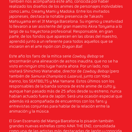
también nos acompañará este año, conocida por haber
realizado los diseños de los animes de personajes inolvidables
como Lamu, Creamy Mami y Madoka. Entre los invitados
japoneses, destaca la notable presencia de Takashi
Matsuyama en el 31 Manga Barcelona. Su ingenio y creatividad
lo llevaron a ser asistente del gran maestro Akira Toriyama a lo
largo de su trayectoria profesional. Responsable, en gran
parte, de los fondos que aparecen en las obras del maestro,
aprendió junto a un referente para todos aquellos que se
iniciaron en el arte nipón con
Dragon Ball
.
Este año los fans de la mítica serie
Cowboy Bebop
se
encontrarán una alineación de astros inaudita, que no se ha
visto en ningún otro lugar hasta ahora. Por un lado, nos
visitará Shinichiro Watanabe, director de
Cowboy Bebop
(pero
también de
Samurai Champloo
o
Lazarus
), junto con Yoko
Kanno, los SEATBELTS y Mai Yamane. Estos últimos son los
responsables de la banda sonora de este anime de culto y,
aunque han pasado más de 25 años desde su estreno, nunca
habían actuado fuera de Japón. Será una ocasión especial que
además irá acompañada de encuentros con los fans y
entrevistas conjuntas para hablar de la relación entre la
animación y la música.
El Gran Escenario del Manga Barcelona lo pisarán también
grandes nuevas estrellas como AiNA THE END, consolidada
como una de las artistas más destacadas de Japón y conocida