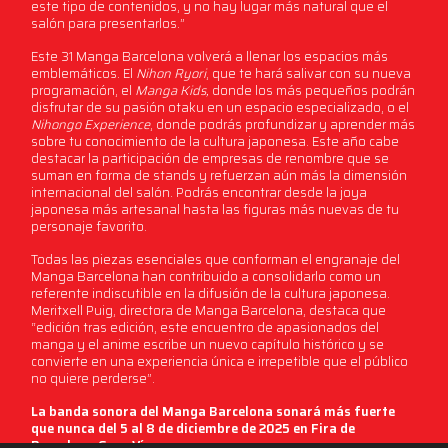
este tipo de contenidos, y no hay lugar más natural que el
salón para presentarlos.”
Este 31 Manga Barcelona volverá a llenar los espacios más
emblemáticos. El
Nihon Ryori
, que te hará salivar con su nueva
programación, el
Manga Kids
,
donde los más pequeños podrán
disfrutar de su pasión otaku en un espacio especializado, o el
Nihongo Experience
, donde podrás profundizar y aprender más
sobre tu conocimiento de la cultura japonesa. Este año cabe
destacar la participación de empresas de renombre que se
suman en forma de stands y refuerzan aún más la dimensión
internacional del salón. Podrás encontrar desde la joya
japonesa más artesanal hasta las figuras más nuevas de tu
personaje favorito.
Todas las piezas esenciales que conforman el engranaje del
Manga Barcelona han contribuido a consolidarlo como un
referente indiscutible en la difusión de la cultura japonesa.
Meritxell Puig, directora de Manga Barcelona, destaca que
“edición tras edición, este encuentro de apasionados del
manga y el anime escribe un nuevo capítulo histórico y se
convierte en una experiencia única e irrepetible que el público
no quiere perderse”.
La banda sonora del Manga Barcelona sonará más fuerte
que nunca del 5 al 8 de diciembre de 2025 en Fira de
Barcelona Gran Vía.