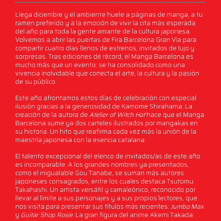
Llega diciembre y el ambiente huele a páginas de manga, a tu
ramen preferido y a la emoción de vivir la cita más esperada
del año para toda la gente amante de la cultura japonesa.
Volvemos a abrir las puertas de Fira Barcelona Gran Vía para
compartir cuatro días llenos de estrenos, invitados de lujo y
sorpresas. Tras ediciones de récord, el Manga Barcelona es
mucho más que un evento: se ha consolidado como una
vivencia inolvidable que conecta el arte, la cultura y la pasión
de su público.
Este año afrontamos estos días de celebración con especial
ilusión gracias a la generosidad de Kamome Shirahama. La
creación de la autora de
Atelier of Witch Hat
hace que el Manga
Barcelona sume ya dos carteles ilustrados por mangakas en
su historia. Un hito que reafirma cada vez más la unión de la
maestría japonesa con la esencia catalana.
El talento excepcional del elenco de invitados/as de este año
es incomparable. A los grandes nombres ya presentados,
como el inigualable Gou Tanabe, se suman más autores
japoneses consagrados, entre los cuales destaca Tsutomu
Takahashi. Un artista versátil y camaleónico, reconocido por
llevar al límite a sus personajes y a sus propios lectores, que
nos visita para presentar sus títulos más recientes:
Jumbo Max
y
Guitar Shop Rosie
. La gran figura del anime Akemi Takada