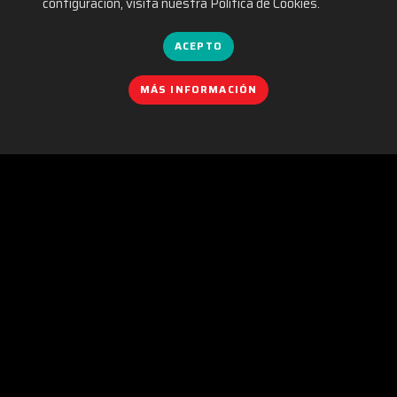
configuración, visita nuestra Política de Cookies.
ACEPTO
MÁS INFORMACIÓN
POLÍTICA DE COOKIES
|
IGUALDAD
|
POLÍTICA DE PRIVACIDAD
|
AVISO LEGAL
|
POLÍTICA DE REDES SOCIALES
|
CONTACTO
Organizado por:
C/. València, 279