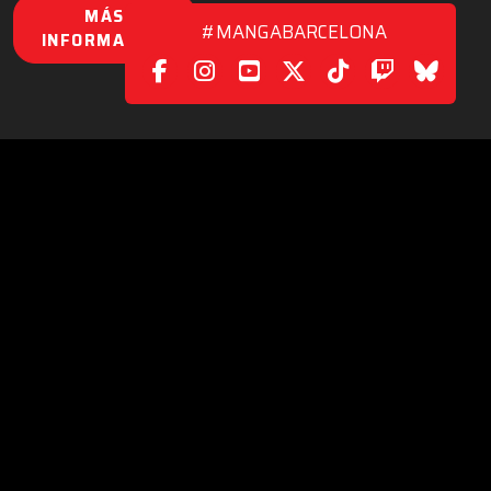
MÁS
#MANGABARCELONA
INFORMACIÓN
 REDES SOCIALES
|
CONTACTO
C/. València, 279
08009 Barcelona (Spain)
info@ficomic.com
www.manga-barcelona.com