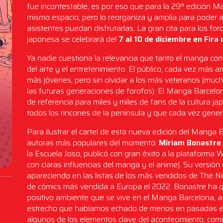
fue incontestable, es por eso que para la 29ª edición 
mismo espacio, pero lo reorganiza y amplía para poder 
asistentes puedan disfrutarlas. La gran cita para los for
japonesa se celebrará del
7 al 10 de diciembre en Fira
Ya nadie cuestiona la relevancia que tanto el manga co
del arte y el entretenimiento. El público, cada vez más a
más jóvenes, pero sin olvidar a los más veteranos (mu
las futuras generaciones de forofos). El Manga Barcelo
de referencia para miles y miles de fans de la cultura j
todos los rincones de la península y que cada vez genera
Para ilustrar el cartel de esta nueva edición del Manga
autoras más populares del momento:
Míriam Bonastre
la Escuela Joso, publicó con gran éxito a la plataforma 
con claras influencias del manga y el anime). Su versió
apareciendo en las listas de los más vendidos de The N
de cómics más vendida a Europa el 2022. Bonastre ha quer
positivo ambiente que se vive en el Manga Barcelona, a
estrecho que habíamos echado de menos en pasadas ed
algunos de los elementos clave del acontecimiento, como 