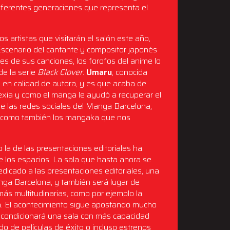
iferentes generaciones que representa el
s artistas que visitarán el salón este año,
Escenario del cantante y compositor japonés
s de sus canciones, los forofos del anime lo
de la serie
Black Clover
.
Umaru
, conocida
o en calidad de autora, y es que acaba de
slexia y como el manga le ayudó a recuperar el
de las redes sociales del Manga Barcelona,
o, como también los mangaka que nos
o la de las presentaciones editoriales ha
de los espacios. La sala que hasta ahora se
edicado a las presentaciones editoriales, una
nga Barcelona, y también será lugar de
más multitudinarias, como por ejemplo la
a
. El acontecimiento sigue apostando mucho
y condicionará una sala con más capacidad
do de películas de éxito o incluso estrenos