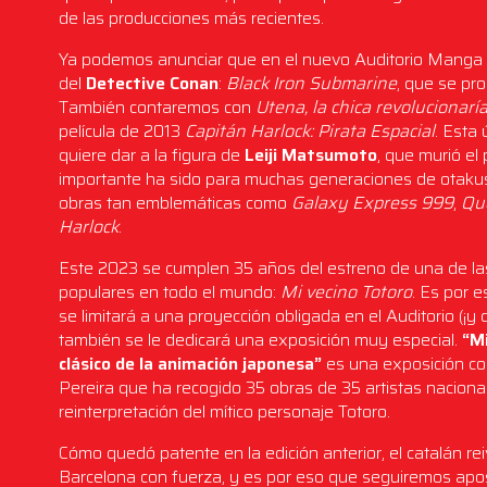
de las producciones más recientes.
Ya podemos anunciar que en el nuevo Auditorio Manga B
del
Detective Conan
:
Black Iron Submarine
, que se pr
También contaremos con
Utena, la chica revolucionarí
película de 2013
Capitán Harlock: Pirata Espacial
. Esta
quiere dar a la figura de
Leiji Matsumoto
, que murió el
importante ha sido para muchas generaciones de otakus 
obras tan emblemáticas como
Galaxy Express 999
,
Qu
Harlock
.
Este 2023 se cumplen 35 años del estreno de una de la
populares en todo el mundo:
Mi vecino Totoro
. Es por 
se limitará a una proyección obligada en el Auditorio (¡y
también se le dedicará una exposición muy especial.
“Mi
clásico de la animación japonesa”
es una exposición co
Pereira que ha recogido 35 obras de 35 artistas nacio
reinterpretación del mítico personaje Totoro.
Cómo quedó patente en la edición anterior, el catalán r
Barcelona con fuerza, y es por eso que seguiremos apost