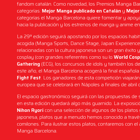
fandom catalán. Como novedad, los Premios Manga Bar
categorías:
Mejor Manga publicado en Catalán
y
Mejor
categorías el Manga Barcelona quiere fomentar y apoyar l
hacia la publicación y los estrenos de manga y anime en
La 29ª edición seguirá apostando por los espacios habi
acogida (Manga Sports, Dance Stage, Japan Experience…)
relacionadas con la cultura japonesa son un gran éxito y
cosplay (con grandes referentes como su lo
World Cos
Gathering
(ECG), los concursos de idols y también los 
este año, el Manga Barcelona acogerá la final española
Fight Fest
. Los ganadores de esta competición viajará
europea que se celebrará en Nápoles a finales de abril 
El espacio gastronómico seguirá con las propuestas de 
en esta edición quedará algo más guarnido. La exposic
Nihon Ryori
con una selección de algunos de los plato
japonesa, platos que a menudo hemos conocido a trav
comilones. Para ilustrar estos platos, contaremos con el
Manga Barcelona.