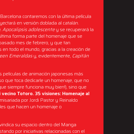
arcelona contaremos con la última película
oyectará en versión doblada al catalán.
a. Apocalipsis adolescente
y se recuperará la
 última forma parte del homenaje que se
 pasado mes de febrero, y que tan
en todo el mundo, gracias a la creación de
een Emeraldas
y, evidentemente,
Capitán
s películas de animación japonesas más
eso que toca dedicarle un homenaje, que no
 que siempre funciona muy bien!), sino que
 vecino Totoro. 35 visiones: Homenaje al
misariada por Jordi Pastor y Reinaldo
nales que hacen un homenaje o
eivindica su espacio dentro del Manga
ando por iniciativas relacionadas con el