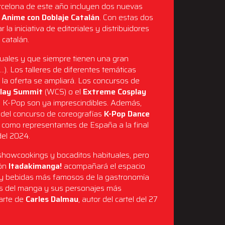
celona de este año incluyen dos nuevas
 Anime con Doblaje Catalán
. Con estas dos
a iniciativa de editoriales y distribuidores
 catalán.
tuales y que siempre tienen una gran
. Los talleres de diferentes temáticas
 la oferta se ampliará. Los concursos de
play Summit
(WCS) o el
Extreme Cosplay
de K-Pop son ya imprescindibles. Además,
 del concurso de coreografías
K-Pop Dance
n como representantes de España a la final
del 2024.
showcookings y bocaditos habituales, pero
ión
Itadakimanga!
acompañará el espacio
s y bebidas más famosos de la gastronomía
és del manga y sus personajes más
 arte de
Carles Dalmau
, autor del cartel del 27