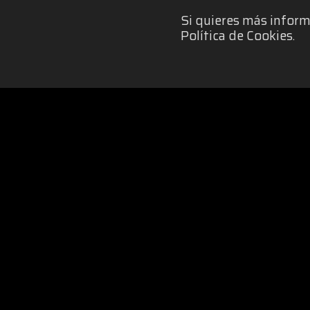
Si quieres más inform
Política de Cookies.
POLÍTICA DE COOKIES
|
IGUA
Organizado por: