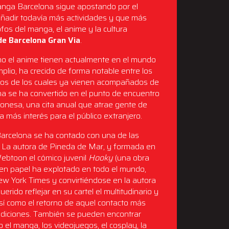
Manga Barcelona sigue apostando por el
añadir todavía más actividades y que más
ofos del manga, el anime y la cultura
 de Barcelona Gran Via
.
mo el anime tienen actualmente en el mundo
mplio, ha crecido de forma notable entre los
chos de los cuales ya vienen acompañados de
na se ha convertido en el punto de encuentro
aponesa, una cita anual que atrae gente de
 más interés para el público extranjero.
 Barcelona se ha contado con una de las
. La autora de Pineda de Mar, y formada en
Webtoon el cómico juvenil
Hooky
(una obra
n en papel ha explotado en todo el mundo,
ew York Times y convirtiéndose en la autora
ido reflejar en su cartel el multitudinario y
sí como el retorno de aquel contacto más
iciones. También se pueden encontrar
el manga, los videojuegos, el cosplay, la