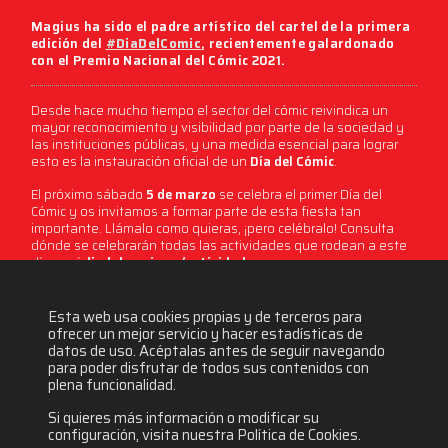
Magius ha sido el padre artístico del cartel de la primera
edición del
#DiaDelComic
, recientemente galardonado
con el Premio Nacional del Cómic 2021.
Desde hace mucho tiempo el sector del cómic reivindica un
mayor reconocimiento y visibilidad por parte de la sociedad y
las instituciones públicas, y una medida esencial para lograr
esto es la instauración oficial de un
Día del Cómic
.
El próximo sábado
5 de marzo
se celebra el primer Día del
Cómic y os invitamos a formar parte de esta fiesta tan
importante. Llámalo como quieras, ¡pero celébralo! Consulta
dónde se celebrarán todas las actividades que rodean a este
día aquí
diadelcomic.es/actividades
.
Esta web usa cookies propias y de terceros para
3745 visitas
ofrecer un mejor servicio y hacer estadísticas de
datos de uso. Acéptalas antes de seguir navegando
para poder disfrutar de todos sus contenidos con
plena funcionalidad.
Si quieres más información o modificar su
configuración, visita nuestra Política de Cookies.