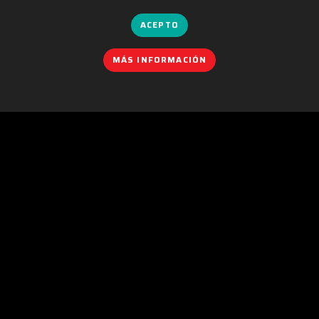
ACEPTO
MÁS INFORMACIÓN
POLÍTICA DE COOKIES
|
IGUALDAD
|
POLÍTICA DE PRIVACIDAD
|
AVISO LEGAL
|
POLÍTICA DE REDES SOCIALES
|
CONTACTO
Organizado por:
C/. València, 279
08009 Barcelona (Spain)