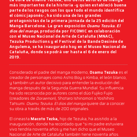
más importantes de la historia -y quien estableció buena
parte de los rasgos con los que todo el mundo identifica
el cómic japonés-, ha sido una de las grandes
protagonistas de la primera jornada de la
25 edición del
Manga Barcelona.
La gran exposición
Osamu Tezuka. El
dios del manga,
producida por
FICOMIC
en colaboración
con el Museo Nacional de Arte de Cataluña (MNAC),
Tezuka Productions y el Festival de la Bande Desinée de
Angulema, se ha inaugurado hoy en el Museo Nacional de
Cataluña, donde
se podrá ver hasta el 6 de enero del
2019.
Considerado el padre del manga moderno,
Osamu Tezuka
es el
creador de personajes como Astro Boy o Kimba, el león blanco,
y también un autor decisivo para entender la evolución del
manga después de la Segunda Guerra Mundial. Su influencia
ha sido reconocida por autores como el dúo Fujiko Fujio
(creadores de
Doraemon
), Shotaro Ishinomori o Yoshihiro
Tatsumi.
Osamu Tezuka. El dios del manga
quiere dar a conocer
su obra a través de más de 200 originales.
El cineasta
Macoto Tezka,
hijo de Tezuka, ha asistido a la
inauguración, donde ha recordado que "si mi padre estuviera
vivo tendría noventa años y me han dicho que el Museo
Nacional de Arte de Cataluña también tiene noventa años.