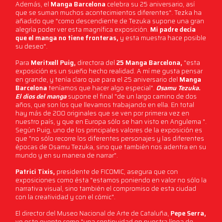
Además, el
Manga Barcelona
celebra su 25 aniversario, así
que se suman muchos acontecimientos diferentes". Tezka ha
añadido que "como descendiente de Tezuka supone una gran
alegría poder ver esta magnífica exposición.
Mi padre decía
que el manga no tiene fronteras,
y esta muestra hace posible
su deseo".
Para
Meritxell Puig,
directora del
25 Manga Barcelona,
​​"esta
exposición es un sueño hecho realidad. A mí me gusta pensar
en grande, y tenía claro que para el 25 aniversario del
Manga
Barcelona
teníamos que hacer algo especial".
Osamu Tezuka.
El dios del manga
supone el final "de un largo camino de dos
años, que son los que llevamos trabajando en ella. En total
hay más de 200 originales que se ven por primera vez en
nuestro país, y que en Europa sólo se han visto en Angulema ".
Según Puig, uno de los principales valores de la exposición es
que "no sólo recorre los diferentes personajes y las diferentes
épocas de Osamu Tezuka, sino que también nos adentra en su
mundo y en su manera de narrar".
Patrici Tixis,
presidente de FICOMIC, asegura que con
exposiciones como ésta "estamos poniendo en valor no sólo la
narrativa visual, sino también el compromiso de esta ciudad
con la creatividad y con el cómic".
El director del Museo Nacional de Arte de Cataluña,
Pepe Serra,
ve este evento como "una continuidad en nuestra línea de