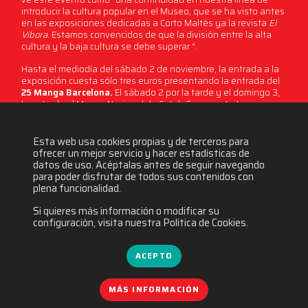
introducir la cultura popular en el Museo, que se ha visto antes
en las exposiciones dedicadas a Corto Maltés ya la revista
El
Víbora
. Estamos convencidos de que la división entre la alta
cultura y la baja cultura se debe superar ".
Hasta el mediodía del sábado 2 de noviembre, la entrada a la
exposición cuesta sólo tres euros presentando la entrada del
25 Manga Barcelona.
El sábado 2 por la tarde y el domingo 3,
la entrada al Museo Nacional de Cataluña es gratuita.
Esta web usa cookies propias y de terceros para
2457 visitas
ofrecer un mejor servicio y hacer estadísticas de
datos de uso. Acéptalas antes de seguir navegando
para poder disfrutar de todos sus contenidos con
plena funcionalidad.
Si quieres más información o modificar su
configuración, visita nuestra Política de Cookies.
ACEPTO
MÁS INFORMACIÓN