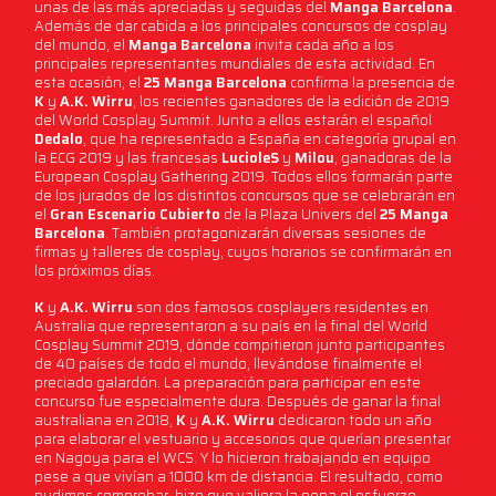
unas de las más apreciadas y seguidas del
Manga Barcelona
.
Además de dar cabida a los principales concursos de cosplay
del mundo, el
Manga Barcelona
invita cada año a los
principales representantes mundiales de esta actividad. En
esta ocasión, el
25 Manga Barcelona
confirma la presencia de
K
y
A.K. Wirru
, los recientes ganadores de la edición de 2019
del World Cosplay Summit. Junto a ellos estarán el español
Dedalo
, que ha representado a España en categoría grupal en
la ECG 2019 y las francesas
LucioleS
y
Milou
, ganadoras de la
European Cosplay Gathering 2019. Todos ellos formarán parte
de los jurados de los distintos concursos que se celebrarán en
el
Gran Escenario Cubierto
de la Plaza Univers del
25 Manga
Barcelona
. También protagonizarán diversas sesiones de
firmas y talleres de cosplay, cuyos horarios se confirmarán en
los próximos días.
K
y
A.K. Wirru
son dos famosos cosplayers residentes en
Australia que representaron a su país en la final del World
Cosplay Summit 2019, dónde compitieron junto participantes
de 40 países de todo el mundo, llevándose finalmente el
preciado galardón. La preparación para participar en este
concurso fue especialmente dura. Después de ganar la final
australiana en 2018,
K
y
A.K. Wirru
dedicaron todo un año
para elaborar el vestuario y accesorios que querían presentar
en Nagoya para el WCS. Y lo hicieron trabajando en equipo
pese a que vivían a 1000 km de distancia. El resultado, como
pudimos comprobar, hizo que valiera la pena el esfuerzo