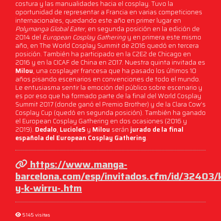
costura y las manualidades hacia el cosplay. Tuvo la
oportunidad de representar a Francia en varias competiciones
internacionales, quedando este año en primer lugar en
Polymanga Global Eater
, en segunda posición en la edición de
2014 del
European Cosplay Gathering
y en primera este mismo
año, en The World Cosplay Summit de 2016 quedó en tercera
posición. También ha participado en la C2E2 de Chicago en
2016 y en la CICAF de China en 2017. Nuestra quinta invitada es
Milou
, una cosplayer francesa que ha pasado los últimos 10
años pisando escenarios en convenciones de todo el mundo.
Le entusiasma sentir la emoción del público sobre escenario y
es por eso que ha formado parte de la final del World Cosplay
Summit 2017 (donde ganó el Premio Brother) y de la Clara Cow’s
Cosplay Cup (quedó en segunda posición). También ha ganado
el European Cosplay Gathering en dos ocasiones (2016 y
2019).
Dedalo
,
LucioleS
y
Milou
serán
jurado de la final
española del European Cosplay Gathering
.
https://www.manga-
barcelona.com/esp/invitados.cfm/id/32403/
y-k-wirru-.htm
5145 visitas