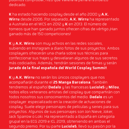
dedicado.
K
ha estado haciendo cosplay desde el año 2000 y
A.K.
Wirru
desde 2006. Por separado,
A.K. Wirru
ha representado
a Australia en el WCS en 2012 y
K
en 2013. El número de
torneos que han ganado juntos ofrecen cifras de vértigo ¡Han
ganado más de 150 competiciones!
K
y
A.K. Wirru
son muy activos en las redes sociales,
subiendo en Instagram a diario fotos de sus proyectos. Ambos
cosplayers ofrecerán una charla sobre sus técnicas para
confeccionar sus trajes y desvelaran algunos de sus secretos
más codiciados. Además, tendrán sesiones de firmas y serán
jurado de la final española del World Cosplay Summit
.
K
y
A.K. Wirru
no serán los únicos cosplayers que nos
acompañarán durante el
25 Manga Barcelona
. También
tendremos al español
Dedalo
y las francesas
LucioleS
y
Milou
,
todos ellos veteranos artistas del cosplay que compartirán con
todos nosotros sus conocimientos del medio.
Dedalo
es un
cosplayer especializado en la creación de actuaciones de
cosplay. Suele elegir personajes de películas y series para sus
proyectos. Algunos de sus personajes son Jon Nieve, Joker,
Jack Sparrow o Loki. Ha representado a España en categoría
grupal en la ECG 2019 e ICL 2019, obteniendo en ambas el
segundo premio. Por su parte
LucioleS
, llevó su pasión por la