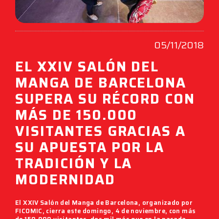
05/11/2018
EL XXIV SALÓN DEL
MANGA DE BARCELONA
SUPERA SU RÉCORD CON
MÁS DE 150.000
VISITANTES GRACIAS A
SU APUESTA POR LA
TRADICIÓN Y LA
MODERNIDAD
El
XXIV Salón del Manga de Barcelona
, ​​organizado por
FICOMIC
, cierra este domingo, 4 de noviembre, con más