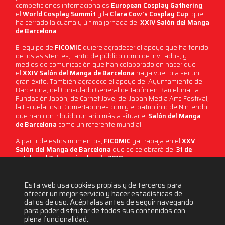
competiciones internacionales
European Cosplay Gathering
,
el
World Cosplay Summit
y la
Clara Cow’s Cosplay Cup
, que
ha cerrado la cuarta y última jornada del
XXIV Salón del Manga
de Barcelona
.
El equipo de
FICOMIC
quiere agradecer el apoyo que ha tenido
de los asistentes, tanto de público como de invitados, y
medios de comunicación que han colaborado en hacer que
el
XXIV Salón del Manga de Barcelona
haya vuelto a ser un
gran éxito. También agradece el apoyo del Ayuntamiento de
Barcelona, del Consulado General de Japón en Barcelona, ​​la
Fundación Japón, de Carnet Jove, del Japan Media Arts Festival,
la Escuela Joso, ComerJapones.com y el patrocinio de Nintendo,
que han contribuido un año más a situar el
Salón del Manga
de Barcelona
como un referente mundial.
A partir de estos momentos,
FICOMIC
ya trabaja en el
XXV
Salón del Manga de Barcelona
que se celebrará del
31 de
octubre al 3 de noviembre de 2019
.
9625 visitas
Esta web usa cookies propias y de terceros para
ofrecer un mejor servicio y hacer estadísticas de
datos de uso. Acéptalas antes de seguir navegando
para poder disfrutar de todos sus contenidos con
plena funcionalidad.