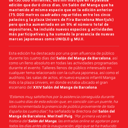
de
150.000 visitantes
, dos mil más que en la pasada
edición que duró cinco días. Un
Salón del Manga
que ha
mantenido el mismo espacio que en la edición anterior
(75.000 metros cuadrados repartidos entre los cinco
palacios y la plaza Univers de Fira Barcelona Montjuïc)
pero que ha aumentado en un 9% el número total de
expositores, ha incluido nuevos espacios y actividades
más participativas y ha sumado la presencia de nuevas
marcas japonesas como UNIQLO y MUJI.
Esta edición ha destacado por una gran afluencia de público
durante los cuatro días del
Salón del Manga de Barcelona
, así
como un lleno absoluto en todas las actividades programadas
durante el evento. Talleres llenos de público interesado en
cualquier tema relacionado con la cultura japonesa, así como el
auditorio, las salas de actos, el nuevo espacio infantil Manga
Kids o la plaza Univers, en donde estaba ubicado el gran
escenario del
XXIV Salón del Manga de Barcelona
.
“Estamos muy satisfechos por la asistencia conseguida durante
los cuatro días de esta edición que, en coincidir con un puente, ha
visto incrementada la presencia de público proveniente de toda
España los cuatro días”
, ha señalado la directora del
Salón del
Manga de Barcelona
,
Meritxell Puig
.
“Por primera vez en la
historia del
Salón del Manga
, las entradas online se agotaron para
todos los días antes de la inauguración; algo que se ha traducido