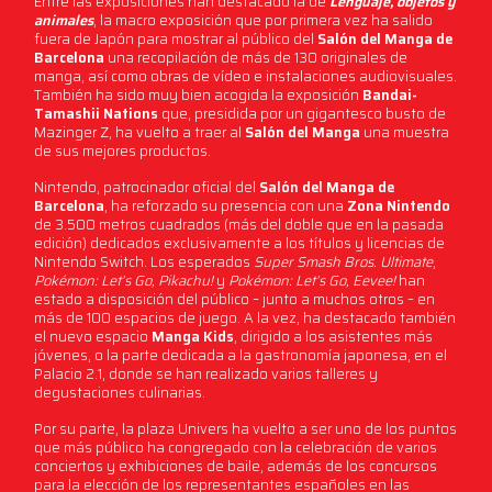
Entre las exposiciones han destacado la de
Lenguaje, objetos y
animales
, la macro exposición que por primera vez ha salido
fuera de Japón para mostrar al público del
Salón del Manga de
Barcelona
una recopilación de más de 130 originales de
manga, así como obras de vídeo e instalaciones audiovisuales.
También ha sido muy bien acogida la exposición
Bandai-
Tamashii Nations
que, presidida por un gigantesco busto de
Mazinger Z, ha vuelto a traer al
Salón del Manga
una muestra
de sus mejores productos.
Nintendo, patrocinador oficial del
Salón del Manga de
Barcelona
, ha reforzado su presencia con una
Zona Nintendo
de 3.500 metros cuadrados (más del doble que en la pasada
edición) dedicados exclusivamente a los títulos y licencias de
Nintendo Switch. Los esperados
Super Smash Bros. Ultimate
,
Pokémon: Let’s Go, Pikachu!
y
Pokémon: Let’s Go, Eevee!
han
estado a disposición del público – junto a muchos otros – en
más de 100 espacios de juego. A la vez, ha destacado también
el nuevo espacio
Manga Kids
, dirigido a los asistentes más
jóvenes, o la parte dedicada a la gastronomía japonesa, en el
Palacio 2.1, donde se han realizado varios talleres y
degustaciones culinarias.
Por su parte, la plaza Univers ha vuelto a ser uno de los puntos
que más público ha congregado con la celebración de varios
conciertos y exhibiciones de baile, además de los concursos
para la elección de los representantes españoles en las