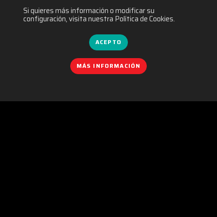
Si quieres más información o modificar su
configuración, visita nuestra Política de Cookies.
ACEPTO
MÁS INFORMACIÓN
POLÍTICA DE COOKIES
|
IGUALDAD
|
POLÍTICA DE PRIVACIDAD
|
AVISO LEGAL
|
POLÍTICA DE REDES SOCIALES
|
CONTACTO