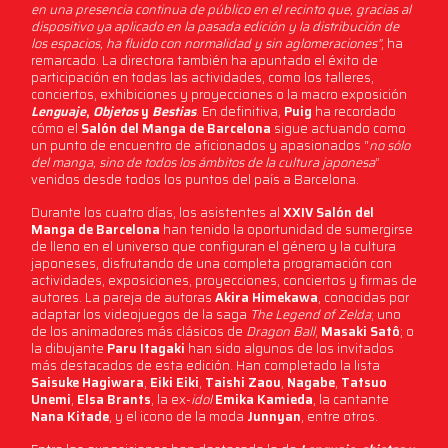
en una presencia continua de público en el recinto que, gracias al
dispositivo ya aplicado en la pasada edición y la distribución de
los espacios, ha fluido con normalidad y sin aglomeraciones”
, ha
remarcado. La directora también ha apuntado el éxito de
participación en todas las actividades, como los talleres,
conciertos, exhibiciones y proyecciones o la macro exposición
Lenguaje
,
Objetos
y
Bestias
. En definitiva,
Puig
ha recordado
cómo el
Salón del Manga de Barcelona
sigue actuando como
un punto de encuentro de aficionados y apasionados “
no sólo
del manga, sino de todos los ámbitos de la cultura japonesa
”
venidos desde todos los puntos del país a Barcelona.
Durante los cuatro días, los asistentes al
XXIV Salón del
Manga de Barcelona
han tenido la oportunidad de sumergirse
de lleno en el universo que configuran el género y la cultura
japoneses, disfrutando de una completa programación con
actividades, exposiciones, proyecciones, conciertos y firmas de
autores. La pareja de autoras
Akira Himekawa
, conocidas por
adaptar los videojuegos de la saga
The Legend of Zelda
; uno
de los animadores más clásicos de
Dragon Ball
,
Masaki Satô
; o
la dibujante
Paru Itagaki
han sido algunos de los invitados
más destacados de esta edición. Han completado la lista
Saisuke Hagiwara
,
Eiki Eiki
,
Taishi Zaou
,
Nagabe
,
Tatsuo
Unemi
,
Elsa Brants
, la ex-
idol
Emika Kamieda
, la cantante
Nana Kitade
, y el icono de la moda
Junnyan
, entre otros.