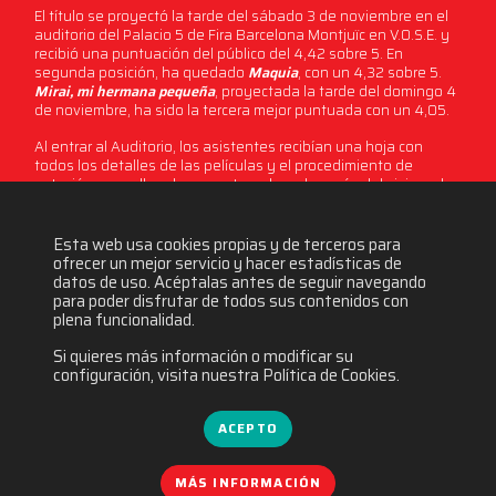
El título se proyectó la tarde del sábado 3 de noviembre en el
auditorio del Palacio 5 de Fira Barcelona Montjuïc en V.O.S.E. y
recibió una puntuación del público del 4,42 sobre 5. En
segunda posición, ha quedado
Maquia
, con un 4,32 sobre 5.
Mirai, mi hermana pequeña
, proyectada la tarde del domingo 4
de noviembre, ha sido la tercera mejor puntuada con un 4,05.
Al entrar al Auditorio, los asistentes recibían una hoja con
todos los detalles de las películas y el procedimiento de
votación que rellenaban y entregaban después del visionado.
Esta web usa cookies propias y de terceros para
4594 visitas
ofrecer un mejor servicio y hacer estadísticas de
datos de uso. Acéptalas antes de seguir navegando
para poder disfrutar de todos sus contenidos con
plena funcionalidad.
Si quieres más información o modificar su
configuración, visita nuestra Política de Cookies.
ACEPTO
MÁS INFORMACIÓN