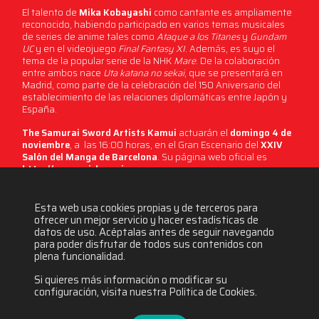
El talento de
Mika Kobayashi
como cantante es ampliamente
reconocido, habiendo participado en varios temas musicales
de series de anime tales como
Ataque a los Titanes
y
Gundam
UC
y en el videojuego
Final Fantasy XI
. Además, es suyo el
tema de la popular serie de la NHK
Mare
. De la colaboración
entre ambos nace
Uta katana no sekai
, que se presentará en
Madrid, como parte de la celebración del 150 Aniversario del
establecimiento de las relaciones diplomáticas entre Japón y
España.
The Samurai Sword Artists Kamui
actuarán el
domingo 4 de
noviembre
, a las 16:00 horas, en el Gran Escenario del
XXIV
Salón del Manga de Barcelona
. Su página web oficial es
http://samurai-kamui.com
.
Esta web usa cookies propias y de terceros para
5129 visitas
ofrecer un mejor servicio y hacer estadísticas de
datos de uso. Acéptalas antes de seguir navegando
para poder disfrutar de todos sus contenidos con
plena funcionalidad.
Si quieres más información o modificar su
configuración, visita nuestra Política de Cookies.