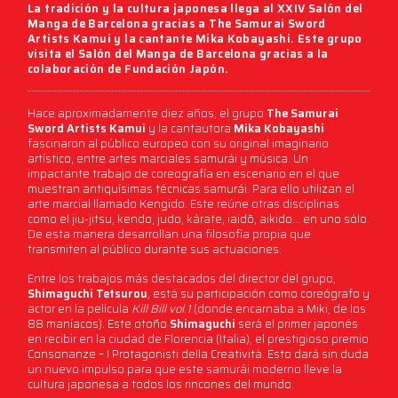
La tradición y la cultura japonesa llega al
XXIV Salón del
Manga de Barcelona
gracias a
The Samurai Sword
Artists Kamui
y la cantante
Mika Kobayashi
. Este grupo
visita el
Salón del Manga de Barcelona
gracias a la
colaboración de Fundación Japón.
Hace aproximadamente diez años, el grupo
The Samurai
Sword Artists Kamui
y la cantautora
Mika Kobayashi
fascinaron al público europeo con su original imaginario
artístico, entre artes marciales samurái y música. Un
impactante trabajo de coreografía en escenario en el que
muestran antiquísimas técnicas samurái. Para ello utilizan el
arte marcial llamado Kengido. Este reúne otras disciplinas
como el jiu-jitsu, kendo, judo, kárate, iaidō, aikido… en uno sólo.
De esta manera desarrollan una filosofía propia que
transmiten al público durante sus actuaciones.
Entre los trabajos más destacados del director del grupo,
Shimaguchi Tetsurou
, está su participación como coreógrafo y
actor en la película
Kill Bill vol.1
(donde encarnaba a Miki, de los
88 maníacos). Este otoño
Shimaguchi
será el primer japonés
en recibir en la ciudad de Florencia (Italia), el prestigioso premio
Consonanze – I Protagonisti della Creatività. Esto dará sin duda
un nuevo impulso para que este samurái moderno lleve la
cultura japonesa a todos los rincones del mundo.