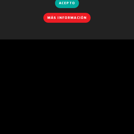
ACEPTO
MÁS INFORMACIÓN
POLÍTICA DE COOKIES
|
IGUALDAD
|
POLÍTICA DE PRIVACIDAD
|
AVISO LEGAL
|
POLÍTICA DE REDES SOCIALES
|
CONTACTO
Organizado por:
C/. València, 279
08009 Barcelona (Spain)
info@ficomic.com
www.manga-barcelona.com