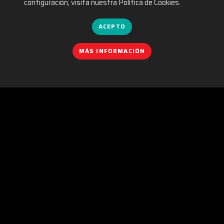
configuración, visita nuestra Política de Cookies.
ACEPTO
MÁS INFORMACIÓN
POLÍTICA DE COOKIES
|
IGUALDAD
|
POLÍTICA DE PRIVACIDAD
|
AVISO LEGAL
|
POLÍTICA DE REDES SOCIALES
|
CONTACTO
Organizado por:
C/. València, 279