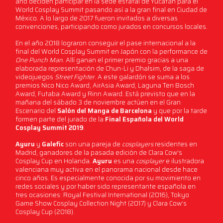
año deciden participar en la sede estatal de Yucatán para el
World Cosplay Summit pasando así a la gran final en Ciudad de
México. A lo largo de 2017 fueron invitados a diversas
convenciones, participando como jurados en concursos locales.
En el año 2018 lograron conseguir el pase internacional a la
final del World Cosplay Summit en Japón con la performance de
One Punch Man
. Allí ganan el primer premio gracias a una
elaborada representación de Chun-Li y Dhalsim, de la saga de
videojuegos
Street Fighter
. A este galardón se suma a los
premios Nico Nico Award, AirAsia Award, Laguna Ten Bosch
Award, Futaba Award y Rinn Award. Está previsto que en la
mañana del sábado 3 de noviembre actúen en el Gran
Escenario del
Salón del Manga de Barcelona
y que por la tarde
formen parte del jurado de la
Final Española del World
Cosplay Summit 2019
.
Ayuru
y
Galefic
son una pareja de
cosplayers
residentes en
Madrid, ganadores de la pasada edición de Clara Cow's
Cosplay Cup en Holanda.
Ayuru
es una
cosplayer
e ilustradora
valenciana muy activa en el panorama nacional desde hace
cinco años. Es especialmente conocida por su movimiento en
redes sociales y por haber sido representante española en
tres ocasiones: Royal Festival International (2016), Tokyo
Game Show Cosplay Collection Night (2017) y Clara Cow’s
Cosplay Cup (2018).