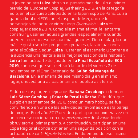
La joven polaca
Luiza
obtuvo el pasado mes de julio el primer
premio del European Cosplay Gathering 2018, en la categoría
Solo, en el concurso celebrado en la Japan Expo de París. Luiza
ganó la final del ECG con el cosplay de Mei, uno de los
personajes del popular videojuego
Overwatch
.
Luiza
es
cosplayer desde 2014. Como ella misma afirma, le encanta
construir y usar armaduras grandes, especialmente cuando
pueden tener accesorios aún más grandes. Del cosplay, lo que
más le gusta son los proyectos grupales y las actuaciones
ante el público. Según
Luiza
“Estar en el escenario y contarle a
la audiencia una historia es la mejor sensación de la historia”.
Luiza
formará parte del jurado en
la Final Española del ECG
2019
, concurso que se celebrará la tarde del viernes 2 de
noviembre en el Gran Escenario del
Salón del Manga de
Barcelona
. En la mañana de ese mismo día y en el mismo
lugar, ofrecerá una actuación ante el público asistente.
El dúo de cosplayers mejicanos
Banana Cospboys
lo forman
Luis Sáenz Gamboa
y
Eduardo Peralta Rocha
. Este dúo que
surgió en septiembre del 2016 como un mero hobby, se fue
convirtiendo en una de las actividades favoritas de esta pareja
de amigos. En el año 2017 deciden participar por primera vez en
un concurso nacional con una
performance
de
Avatar
donde
obtuvieron el primer premio. A continuación, participan en una
Copa Regional donde obtienen una segunda posición con la
actuación de
Link: Hyrule Warriors
. En diciembre de ese mismo