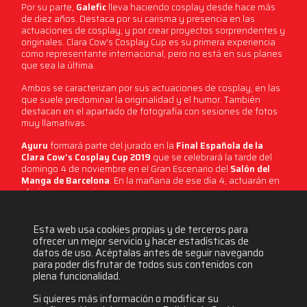
Por su parte,
Galefic
lleva haciendo cosplay desde hace más
de diez años. Destaca por su carisma y presencia en las
actuaciones de cosplay, y por crear proyectos sorprendentes y
originales. Clara Cow's Cosplay Cup es su primera experiencia
como representante internacional, pero no está en sus planes
que sea la última.
Ambos se caracterizan por sus actuaciones de cosplay, en las
que suele predominar la originalidad y el humor. También
destacan en el apartado de fotografía con sesiones de fotos
muy llamativas.
Ayuru
formará parte del jurado en la
Final Española de la
Clara Cow's Cosplay Cup 2019
que se celebrará la tarde del
domingo 4 de noviembre en el Gran Escenario del
Salón del
Manga de Barcelona
. En la mañana de ese día 4, actuarán en
el mismo escenario.
Esta web usa cookies propias y de terceros para
5099 visitas
ofrecer un mejor servicio y hacer estadísticas de
datos de uso. Acéptalas antes de seguir navegando
para poder disfrutar de todos sus contenidos con
plena funcionalidad.
Si quieres más información o modificar su