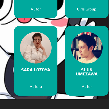
Autor
Girls Group
SARA LOZOYA
SHUN
UMEZAWA
Autora
Autor