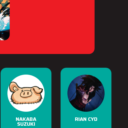
NAKABA
RIAN CYD
SUZUKI