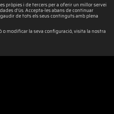
 pròpies i de tercers per a oferir un millor servei
e dades d'ús. Accepta-les abans de continuar
gaudir de tots els seus continguts amb plena
 o modificar la seva configuració, visita la nostra
ALTAT
|
POLÍTICA DE PRIVACITAT
|
AVÍS LEGAL
|
POLÍTICA DE 