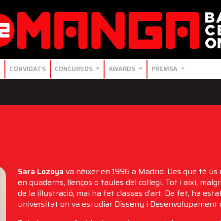
S
CONVIDATS
CONCURSOS
AWARDS
PREMSA
Sara Lozoya
va néixer en 1996 a Madrid. Des que té ús 
en quaderns, llenços o taules del col·legi. Tot i així, malg
de la il·lustració, mai ha fet classes d'art. De fet, ha esta
universitat on va estudiar Disseny i Desenvolupament d