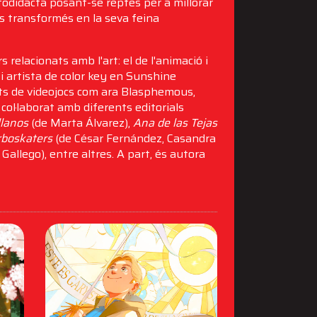
odidacta posant-se reptes per a millorar
s transformés en la seva feina
 relacionats amb l'art: el de l'animació i
a i artista de color key en Sunshine
ats de videojocs com ara Blasphemous,
 col·laborat amb diferents editorials
llanos
(de Marta Álvarez),
Ana de las Tejas
rboskaters
(de César Fernández, Casandra
Gallego), entre altres. A part, és autora