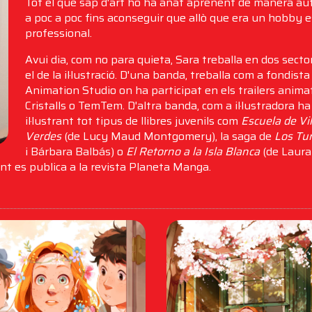
Tot el que sap d'art ho ha anat aprenent de manera aut
a poc a poc fins aconseguir que allò que era un hobby e
professional.
Avui dia, com no para quieta, Sara treballa en dos sectors
el de la il·lustració. D'una banda, treballa com a fondist
Animation Studio on ha participat en els trailers anim
Cristalls o TemTem. D'altra banda, com a il·lustradora ha
il·lustrant tot tipus de llibres juvenils com
Escuela de Vi
Verdes
(de Lucy Maud Montgomery), la saga de
Los Tu
i Bárbara Balbás) o
El Retorno a la Isla Blanca
(de Laura 
t es publica a la revista Planeta Manga.