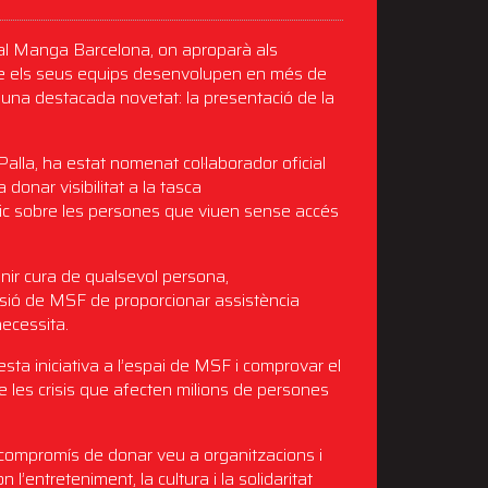
al Manga Barcelona, on aproparà als
na que els seus equips desenvolupen en més de
 una destacada novetat: la presentació de la
lla, ha estat nomenat col·laborador oficial
donar visibilitat a la tasca
úblic sobre les persones que viuen sense accés
enir cura de qualsevol persona,
ssió de MSF de proporcionar assistència
necessita.
ta iniciativa a l’espai de MSF i comprovar el
e les crisis que afecten milions de persones
ompromís de donar veu a organitzacions i
l’entreteniment, la cultura i la solidaritat