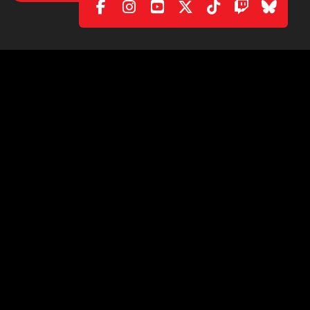
XARXES SOCIALS
|
CONTACTE
C/. València, 279
08009 Barcelona (Spain)
info@ficomic.com
www.manga-barcelona.com
© 2026 All rights reserved