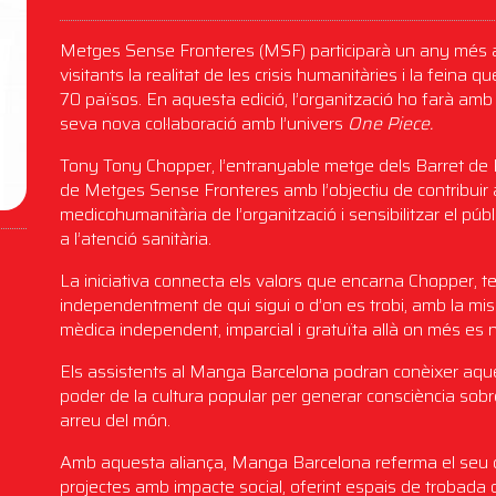
Metges Sense Fronteres (MSF) participarà un any més 
visitants la realitat de les crisis humanitàries i la fei
70 països. En aquesta edició, l’organització ho farà amb
seva nova col·laboració amb l’univers
One Piece.
Tony Tony Chopper, l’entranyable metge dels Barret de Pa
de Metges Sense Fronteres amb l’objectiu de contribuir a 
medicohumanitària de l’organització i sensibilitzar el p
a l’atenció sanitària.
La iniciativa connecta els valors que encarna Chopper, t
independentment de qui sigui o d’on es trobi, amb la mi
mèdica independent, imparcial i gratuïta allà on més es 
Els assistents al Manga Barcelona podran conèixer aques
poder de la cultura popular per generar consciència sobr
arreu del món.
Amb aquesta aliança, Manga Barcelona referma el seu c
projectes amb impacte social, oferint espais de trobada on 