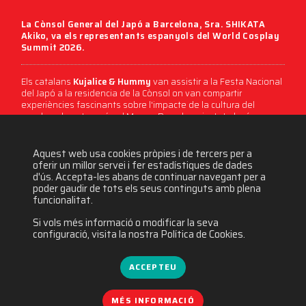
La Cònsol General del Japó a Barcelona,
Sra. SHIKATA
Akiko
, va els representants espanyols del
World Cosplay
Summit 2026
.
Els catalans
Kujalice & Hummy
van assistir a la Festa Nacional
del Japó a la residencia de la Cònsol on van compartir
experiències fascinants sobre l'impacte de la cultura del
cosplay al nostre país, al Manga Barcelona i a tot el món.
1629 visites
Aquest web usa cookies pròpies i de tercers per a
oferir un millor servei i fer estadístiques de dades
d'ús. Accepta-les abans de continuar navegant per a
poder gaudir de tots els seus continguts amb plena
funcionalitat.
Si vols més informació o modificar la seva
configuració, visita la nostra Política de Cookies.
ACCEPTEU
MÉS INFORMACIÓ