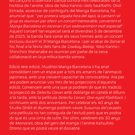
les cançons d’obertura i banda sonora més celebrades de la
història de l’anime, obra de Yoko Kanno i dels Seatbelts. Oriol
Estrada, assessor de continguts del Manga Barcelona, ha
anunciat que: “
per primera vegada fora del Japó, la cantant i el
grup es reuniran per oferir un concert memorable, convertint el
Manga Barcelona en escenari d’un esdeveniment molt especial!
”.
Aquest concert tan especial serà el divendres 5 de desembre
de 2025, la banda farà sonar els seus himnes amb un concert
exclusiu durant el 31 Manga Barcelona. I per acabar de donar el
toc final a la festa dels fans de
Cowboy Bebop
, Yoko Kanno i
Shinichiro Watanabe es reuniran per parlar de la seva
col·laboració en la ja mítica banda sonora.
Edició rere edició, l’Auditori Manga Barcelona s’ha anat
consolidant com un espai per a tots els amants de l’animació
japonesa, amb una creixent capacitat de convocatòria. Ara per
ara podem anunciar-vos tres de les projeccions d’aquesta
edició. Comencem amb una que ja podríem dir que és tradició:
la projecció de
Detectiu Conan
amb doblatge en català el dilluns
a la tarda, amb la pel·lícula
Detectiu Conan: One-eyed Flashback
. I
continuem amb dos aniversaris. Per celebrar els 40 anys de
Studio Ghibli el diumenge podrem veure
Susurros del corazón
,
una pel·lícula no tan coneguda de l’estudi però que es podria
dir que és una cinta de culte. Per últim, celebrem els 30 anys
de
Memories
, obra del geni del manga i l’anime Katsuhiro
Otomo que es podrà veure el dissabte.