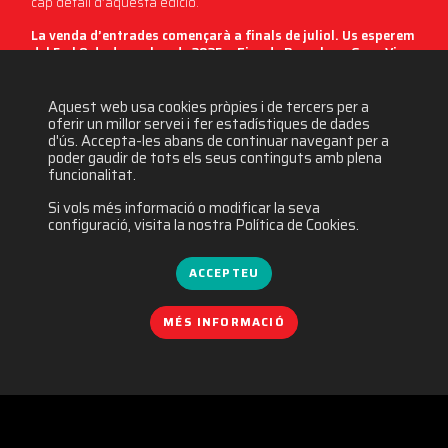
cap detall d’aquesta edició.
La venda d’entrades començarà a finals de juliol. Us esperem
del 5 al 8 de desembre de 2025 a Fira de Barcelona Gran Via.
Aquest web usa cookies pròpies i de tercers per a
5960 visites
oferir un millor servei i fer estadístiques de dades
d'ús. Accepta-les abans de continuar navegant per a
poder gaudir de tots els seus continguts amb plena
funcionalitat.
Si vols més informació o modificar la seva
configuració, visita la nostra Política de Cookies.
ACCEPTEU
MÉS INFORMACIÓ