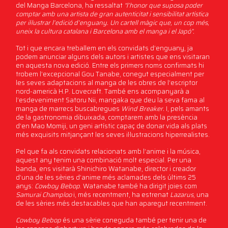
del Manga Barcelona, ha ressaltat
“l’honor que suposa poder
comptar amb una artista de gran autenticitat i sensibilitat artística
per il·lustrar l’edició d’enguany. Un cartell màgic que, un cop més,
uneix la cultura catalana i Barcelona amb el manga i el Japó”.
Tot i que encara treballem en els convidats d’enguany, ja
podem anunciar alguns dels autors i artistes que ens visitaran
en aquesta nova edició. Entre els primers noms confirmats hi
trobem l’excepcional Gou Tanabe, conegut especialment per
les seves adaptacions al manga de les obres de l’escriptor
nord-americà H.P. Lovecraft. També ens acompanyarà a
l’esdeveniment Satoru Nii, mangaka que deu la seva fama al
manga de marrecs buscabregues
Wind Breaker.
I, pels amants
de la gastronomia dibuixada, comptarem amb la presència
d’en Mao Momiji, un geni artístic capaç de donar vida als plats
més exquisits mitjançant les seves il·lustracions hiperrealistes.
Pel que fa als convidats relacionats amb l’anime i la música,
aquest any tenim una combinació molt especial. Per una
banda, ens visitarà Shinichiro Watanabe, director i creador
d’una de les sèries d’anime més aclamades dels últims 25
anys:
Cowboy Bebop
. Watanabe també ha dirigit joies com
Samurai Champloo
i, més recentment, ha estrenat
Lazarus
, una
de les sèries més destacables que han aparegut recentment.
Cowboy Bebop
és una sèrie coneguda també per tenir una de