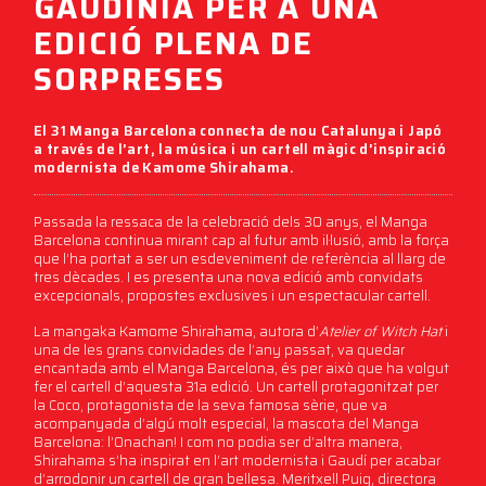
GAUDINIÀ PER A UNA
EDICIÓ PLENA DE
SORPRESES
El 31 Manga Barcelona connecta de nou Catalunya i Japó
a través de l’art, la música i un cartell màgic d’inspiració
modernista de Kamome Shirahama.
Passada la ressaca de la celebració dels 30 anys, el Manga
Barcelona continua mirant cap al futur amb il·lusió, amb la força
que l’ha portat a ser un esdeveniment de referència al llarg de
tres dècades. I es presenta una nova edició amb convidats
excepcionals, propostes exclusives i un espectacular cartell.
La mangaka Kamome Shirahama, autora d’
Atelier of Witch Hat
i
una de les grans convidades de l’any passat, va quedar
encantada amb el Manga Barcelona, és per això que ha volgut
fer el cartell d’aquesta 31a edició. Un cartell protagonitzat per
la Coco, protagonista de la seva famosa sèrie, que va
acompanyada d’algú molt especial, la mascota del Manga
Barcelona: l’Onachan! I com no podia ser d’altra manera,
Shirahama s’ha inspirat en l’art modernista i Gaudí per acabar
d’arrodonir un cartell de gran bellesa. Meritxell Puig, directora