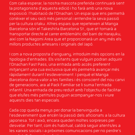
Com calia esperar, la nostra mascota preferida continuarà sent
la protagonista d’aquesta edició i ho farà amb una nova
exposició: l’habitació de l’Onachan. Un espai que ens permetrà
conèixer el seu racó més personal i entendre la seva passió
per la cultura otaku. Altres espais que repeteixen al Manga
Barcelona són el Takeshita Barcelona St., que et tornarà a
transportar directe al carrer emblemàtic del barri de Harajuku,
així com la Nagomi Area que et proporcionarà un any més els
millors productes artesans i originals del Japó.
I com a nova proposta d’enguany, introduïm més opcions en la
tipologia d’entrades. Els visitants que vulguin podran adquirir
l’Onachan Fast Pass, una entrada amb accés preferent
mitjançant una cua exclusiva que els permetrà avançar més
ràpidament durant l’esdeveniment. I perquè el Manga
Barcelona dona valor a les famílies i és conscient del nou canvi
de generacions, ara al Pack Familiar se li suma l’entrada
infantil. Una entrada de preu reduït amb l'objectiu de facilitar
que els/les més petits/es puguin acompanyar-nos i viure
aquests dies tan especials.
Cada cop queda menys per donar la benvinguda a
l’esdeveniment que encén la passió dels aficionats a la cultura
japonesa. Tot i això, encara queden moltes sorpreses per
desvelar. Per tant, com és habitual, caldrà seguir atents/es a
les xarxes socials i a pròximes comunicacions per no perdre’s