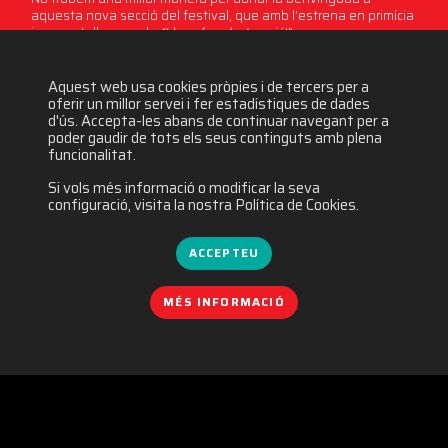
aquesta nova secció del festival, que amb l’estrena en primícia
i en pantalla gran de
“Llum, foc, destrucció!”.
Aquest web usa cookies pròpies i de tercers per a
2251 visites
oferir un millor servei i fer estadístiques de dades
d'ús. Accepta-les abans de continuar navegant per a
poder gaudir de tots els seus continguts amb plena
funcionalitat.
Si vols més informació o modificar la seva
configuració, visita la nostra Política de Cookies.
ACCEPTEU
MÉS INFORMACIÓ