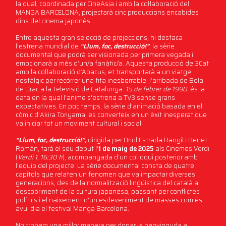
la qual, coordinada per CineAsia i amb la col·laboració del
MANGA BARCELONA, projectarà cinc produccions encabides
dins del cinema japonès.
Entre aquesta gran selecció de projeccions, hi destaca
l’estrena mundial de
“Llum, foc, destrucció!”
, la sèrie
documental que podrà ser visionada per primera vegada i
emocionarà a més d’un/a fanàtic/a. Aquesta producció de 3Cat
amb la col·laboració d’Abacus, et transportarà a un viatge
nostàlgic per recórrer una fita inesborrable: l’arribada de Bola
de Drac a la Televisió de Catalunya.
15 de febrer de 1990
, és la
data en la qual l’anime s'estrena a TV3 sense grans
expectatives. En poc temps, la sèrie d'animació basada en el
còmic d'Akira Toriyama, es converteix en un èxit inesperat que
va iniciar tot un moviment cultural i social.
“Llum, foc, destrucció!”,
dirigida per Oriol Estrada Rangil i Benet
Román, farà el seu debut l’
1 de maig de 2025
als Cinemes Verdi
(
Verdi 1, 16:30 h
), acompanyada d’un col·loqui posterior amb
l’equip del projecte. La sèrie documental consta de quatre
capítols que relaten un fenomen que va impactar diverses
generacions, des de la normalització lingüística del català al
descobriment de la cultura japonesa, passant per conflictes
polítics i el naixement d'un esdeveniment de masses com és
avui dia el festival Manga Barcelona.
No trobem una millor manera per donar la benvinguda a