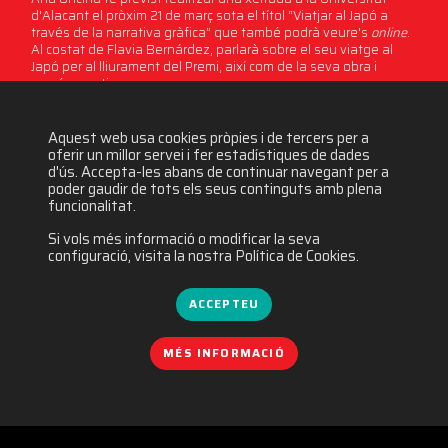
d'Alacant el pròxim 21 de març sota el títol “Viatjar al Japó a
través de la narrativa gràfica” que també podrà veure's
online
.
Al costat de Flavia Bernárdez, parlarà sobre el seu viatge al
Japó per al lliurament del Premi, així com de la seva obra i
procés creatiu.
Aquest web usa cookies pròpies i de tercers per a
2558 visites
oferir un millor servei i fer estadístiques de dades
d'ús. Accepta-les abans de continuar navegant per a
poder gaudir de tots els seus continguts amb plena
funcionalitat.
Si vols més informació o modificar la seva
configuració, visita la nostra Política de Cookies.
ACCEPTEU
MÉS INFORMACIÓ