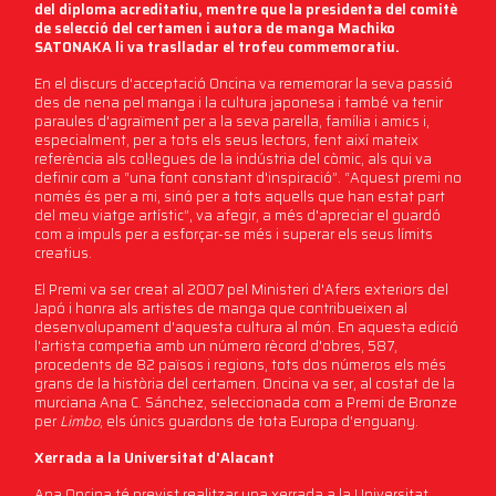
del diploma acreditatiu, mentre que la presidenta del comitè
de selecció del certamen i autora de manga Machiko
SATONAKA li va traslladar el trofeu commemoratiu.
En el discurs d'acceptació Oncina va rememorar la seva passió
des de nena pel manga i la cultura japonesa i també va tenir
paraules d'agraïment per a la seva parella, família i amics i,
especialment, per a tots els seus lectors, fent així mateix
referència als col·legues de la indústria del còmic, als qui va
definir com a “una font constant d'inspiració”. “Aquest premi no
només és per a mi, sinó per a tots aquells que han estat part
del meu viatge artístic”, va afegir, a més d'apreciar el guardó
com a impuls per a esforçar-se més i superar els seus límits
creatius.
El Premi va ser creat al 2007 pel Ministeri d'Afers exteriors del
Japó i honra als artistes de manga que contribueixen al
desenvolupament d'aquesta cultura al món. En aquesta edició
l'artista competia amb un número rècord d'obres, 587,
procedents de 82 països i regions, tots dos números els més
grans de la història del certamen. Oncina va ser, al costat de la
murciana Ana C. Sánchez, seleccionada com a Premi de Bronze
per
Limbo
, els únics guardons de tota Europa d'enguany.
Xerrada a la Universitat d'Alacant
Ana Oncina té previst realitzar una xerrada a la Universitat