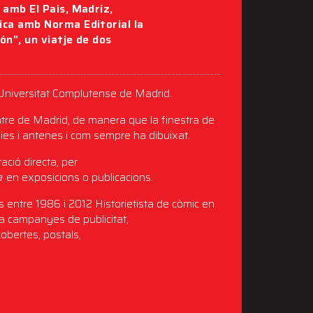
 amb El País, Madriz,
lica amb Norma Editorial la
ón”, un viatje de dos
la Universitat Complutense de Madrid.
entre de Madrid, de manera que la finestra de
neies i antenes i com sempre ha dibuixat.
ació directa, per
a
en exposicions o publicacions.
aís entre 1986 i 2012 Historietista de còmic en
 a campanyes de publicitat,
cobertes, postals,