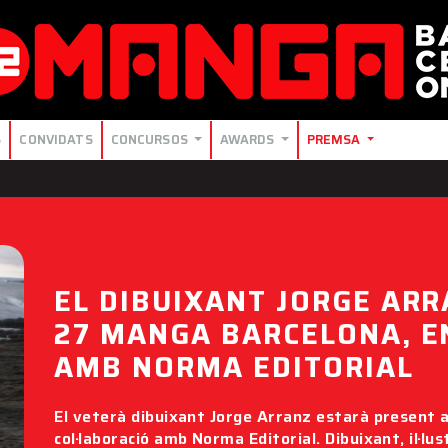
S
CONVIDATS
CONCURSOS
AWARDS
PREMSA
EL DIBUIXANT JORGE ARR
27 MANGA BARCELONA, E
AMB NORMA EDITORIAL
El veterà dibuixant Jorge Arranz estarà present 
col·laboració amb Norma Editorial. Dibuixant, il·lus