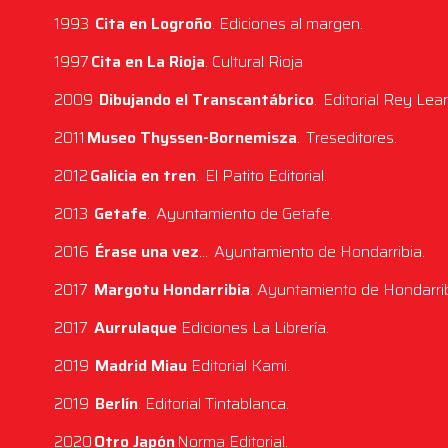
1993
Cita en Logroño
. Ediciones al margen.
1997
Cita en La Rioja
. Cultural Rioja
2009
Dibujando el Transcantábrico
. Editorial Rey Lea
2011
Museo Thyssen-Bornemisza
. Treseditores.
2012
Galicia en tren
. El Patito Editorial.
2013
Getafe
. Ayuntamiento de Getafe.
2016
Érase una vez
… Ayuntamiento de Hondarribia.
2017
Margotu Hondarribia
. Ayuntamiento de Hondarri
2017
Aurrulaque
Ediciones La Librería.
2019
Madrid Miau
Editorial Kami.
2019
Berlín
. Editorial Tintablanca.
2020
Otro Japón
Norma Editorial.