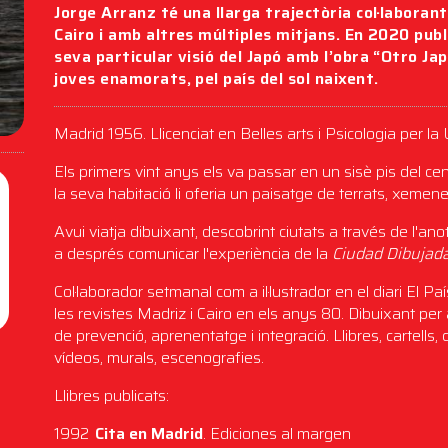
Jorge Arranz té una llarga trajectòria col·laborant
Cairo i amb altres múltiples mitjans. En 2020 pub
seva particular visió del Japó amb l’obra “Otro Jap
joves enamorats, pel país del sol naixent.
Madrid 1956. Llicenciat en Belles arts i Psicologia per 
Els primers vint anys els va passar en un sisè pis del c
la seva habitació li oferia un paisatge de terrats, xeme
Avui viatja dibuixant, descobrint ciutats a través de l'anot
a després comunicar l'experiència de la
Ciudad Dibujad
Col·laborador setmanal com a il·lustrador en el diari El P
les revistes Madriz i Cairo en els anys 80. Dibuixant per
de prevenció, aprenentatge i integració. Llibres, cartells, 
vídeos, murals, escenografies.
Llibres publicats:
1992
Cita en Madrid
. Ediciones al margen