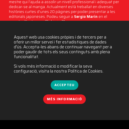
mestre qui l'ajuda a assolir un nivell professional i adequat per
dedicar-se al manga. Actualment està treballat en diverses
històries curtes d'unes 20 pàgines per poder presentar a les
editorials japoneses. Podeu seguir a
Sergio Marín
en el
compte d'Instagram @ichi.gin.21.
Aquest web usa cookies pròpies i de tercers per a
3537 visites
oferir un millor servei i fer estadístiques de dades
d'ús. Accepta-les abans de continuar navegant per a
poder gaudir de tots els seus continguts amb plena
funcionalitat.
Si vols més informació o modificar la seva
configuració, visita la nostra Política de Cookies.
ACCEPTEU
MÉS INFORMACIÓ