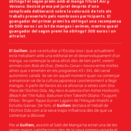
obtingut el segon premi amb el manga titulat
Ani y
Versario
. Decisió presa pel jurat després d’una
complicada deliberació sobre la valoració de tots els
treballs presentats pels nombrosos participants. El
guanyador del primer premi ha obtingut una recompensa
de 500 euros i un lot de mangas i animes, mentre que el
guanyador del segon premi ha obtingut 300 euros i un
altre lot.
El Guillem
, que va estudiar a l'Escola Joso i que actualment
està treballant amb una editorial en el desenvolupament d'un
manga, va començar la seva afició des de ben petit, veient
animes com
Bola de Drac
,
Detectiu Conan
i
Keroro
entre moltes
altres que s’emetien en els programes K3 i 3XL del canal
autonòmic català. Va ser en aquell moment quan va començar
a enamorar-se de la cultura japonesa i posteriorment a llegir
mangas. A partir de llavors es va aficionar a sèries com
One
Piece
de l’Eiichiro Oda,
My Hero Academia
d’en Kohei Horikoshi,
Bleach
del Tite Kubo,
Bakuman
d’en Takeshi Obata i Tsugumi
Ohba i
Tengen Toppa Gurren Lagann
de l’Hiroyuki Imaishi a
Estudio Gainax. De tots, el
Guillem
destaca el treball de
l’Eiichiro Oda com a la seva major influència des de que va
començar a dibuixar.
Per al
Guillem,
assistir al Saló del Manga ha estat una de les
seves majors satisfaccions des de la seva primera vegada el