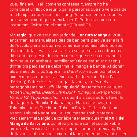
2010 fins avui. Tal i com ens confessa "Sempre ho he
considerat un lloc de reunió per a persones que no veia des de
feia temps o que viuen molt lluny. Personalment crec que és
un esdeveniment que uneix la gent". Podeu seguir-lo en
Instagram i Twitter en el compte @Drawill95.
Al
Sergio
, que va ser guanyador del
Concurs Manga
el 2018, li
encanten les manualitats des de ben petit, però va ser a la fi
de l'escola primària quan va començar a admirar els dibuixos
d'un noi de la seva classe i així va ser que es va centrar en el
dibuix amb el desig de poder crear el que el seu company ja
dominava. En acabar el batxiller artístic va estudiar disseny
d'interiors però sense deixar mai el manga a banda. Aficionat
als animes del Club Súper 3 i a
One Piece
, va comprar el seu
primer manga d'aquesta sèrie a partir del volum 9 (on l'arc
d'Arlong). Entre els seus mangas favorits, a més dels
protagonitzats per Luffy i la tripulació de Barrets de Palla, es
troben
Inuyasha
,
Bleach
,
Slam Dunk
,
Kimagure Orange Road
,
Ranma 1/2
,
Yuyu Hakusho
,… En quant als seus autors favorits
destaquen la Rumiko Takahashi, el Naoki Urasawa, en
Takehiko Inoue, Tite Kubo, Takeshi Obata, Eiichiro Oda, Inio
Asano, Takumi Nagayasu i el seu mestre Toshio Maeda.
Precisament el
Sergio
va conèixer a Maeda durant el
XXII del
Manga de Barcelona
, ​​qui el va prendre com el seu deixeble
arran de la
master class
que va impartir aquell mateix any. Des
de llavors, viatja periòdicament al Japó per reunir-se amb el seu