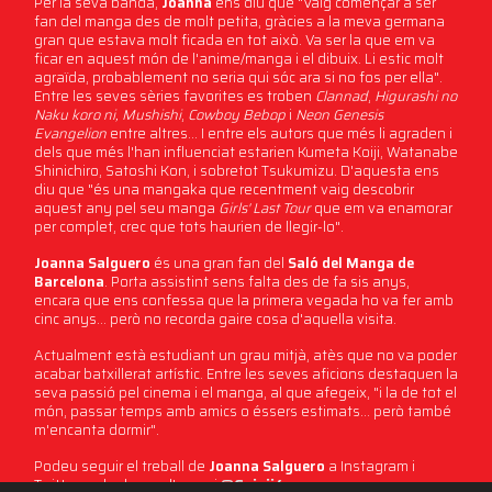
Per la seva banda,
Joanna
ens diu que "Vaig començar a ser
fan del manga des de molt petita, gràcies a la meva germana
gran que estava molt ficada en tot això. Va ser la que em va
ficar en aquest món de l'anime/manga i el dibuix. Li estic molt
agraïda, probablement no seria qui sóc ara si no fos per ella".
Entre les seves sèries favorites es troben
Clannad
,
Higurashi no
Naku koro ni, Mushishi
,
Cowboy Bebop
i
Neon Genesis
Evangelion
entre altres... I entre els autors que més li agraden i
dels que més l'han influenciat estarien Kumeta Koiji, Watanabe
Shinichiro, Satoshi Kon, i sobretot Tsukumizu. D'aquesta ens
diu que "és una mangaka que recentment vaig descobrir
aquest any pel seu manga
Girls' Last Tour
que em va enamorar
per complet, crec que tots haurien de llegir-lo".
Joanna Salguero
és una gran fan del
Saló del Manga de
Barcelona
. Porta assistint sens falta des de fa sis anys,
encara que ens confessa que la primera vegada ho va fer amb
cinc anys... però no recorda gaire cosa d'aquella visita.
Actualment està estudiant un grau mitjà, atès que no va poder
acabar batxillerat artístic. Entre les seves aficions destaquen la
seva passió pel cinema i el manga, al que afegeix, "i la de tot el
món, passar temps amb amics o éssers estimats... però també
m'encanta dormir".
Podeu seguir el treball de
Joanna Salguero
a Instagram i
Twitter amb el nom d'usuari
@
Guinii4
.