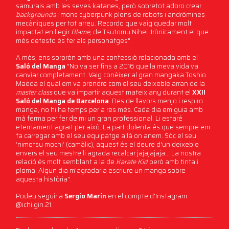
samurais amb les seves katanes, però sobretot adoro crear
backgrounds
i mons cyberpunk plens de robots i andròmines
mecàniques per tot arreu. Recordo que vaig quedar molt
impactat en llegir
Blame
, de Tsutomu Nihei. Irònicament el que
més detesto és fer als personatges".
A més, ens sorprèn amb una confessió relacionada amb el
Saló del Manga
"No va ser fins a 2016 que la meva vida va
canviar completament. Vaig conèixer al gran mangaka Toshio
Maeda el qual em va prendre com el seu deixeble arran de la
master class
que va impartir aquest mateix any durant el
XXII
Saló del Manga de Barcelona
. Des de llavors menjo i respiro
manga, no hi ha temps per a res més. Cada dia em guia amb
mà ferma per fer de mi un gran professional. Li estaré
eternament agraït per això. La part dolenta és que sempre em
fa carregar amb el seu equipatge allà on anem. Sóc el seu
‘nimotsu mochi’ (camàlic), aquest és el deure d'un deixeble
envers el seu mestre li agrada recalcar jajajajaja... La nostra
relació és molt semblant a la de
Karate Kid
però amb tinta i
ploma. Algun dia m'agradaria escriure un manga sobre
aquesta història".
Podeu seguir a
Sergio Marín
en el compte d'Instagram
@ichi.gin.21.