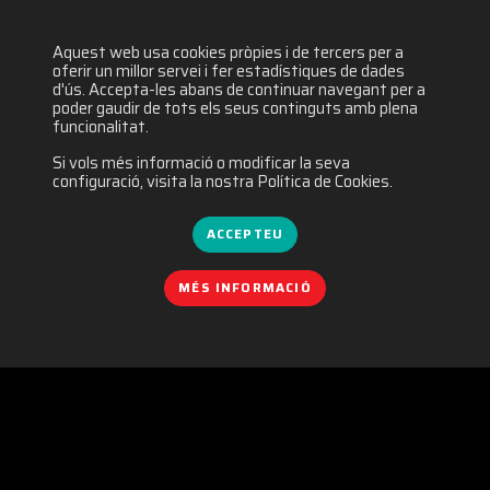
Aquest web usa cookies pròpies i de tercers per a
5687 visites
oferir un millor servei i fer estadístiques de dades
d'ús. Accepta-les abans de continuar navegant per a
poder gaudir de tots els seus continguts amb plena
funcionalitat.
Si vols més informació o modificar la seva
configuració, visita la nostra Política de Cookies.
ACCEPTEU
MÉS INFORMACIÓ