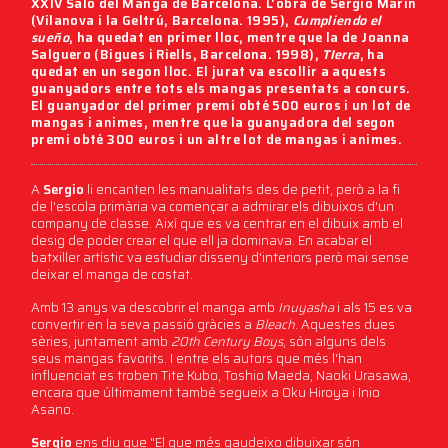
XXIV Saló del Manga de Barcelona
. L'obra de
Sergio Marín
(Vilanova i la Geltrú, Barcelona. 1995),
Cumpliendo el
sueño
, ha quedat en primer lloc, mentre que la de
Joanna
Salguero
(Bigues i Riells, Barcelona. 1998),
TIerra
, ha
quedat en un segon lloc. El jurat va escollir a aquests
guanyadors entre tots els mangas presentats a concurs.
El guanyador del primer premi obté 500 euros i un lot de
mangas i animes, mentre que la guanyadora del segon
premi obté 300 euros i un altre lot de mangas i animes.
A
Sergio
li encanten les manualitats des de petit, però a la fi
de l'escola primària va començar a admirar els dibuixos d'un
company de classe. Així que es va centrar en el dibuix amb el
desig de poder crear el que ell ja dominava. En acabar el
batxiller artístic va estudiar disseny d'interiors però mai sense
deixar el manga de costat.
Amb 13 anys va descobrir el manga amb
Inuyasha
i als 15 es va
convertir en la seva passió gràcies a
Bleach
. Aquestes dues
sèries, juntament amb
20th Century Boys
, són alguns dels
seus mangas favorits. I entre els autors que més l'han
influenciat es troben Tite Kubo, Toshio Maeda, Naoki Urasawa,
encara que últimament també segueix a Oku Hiroya i Inio
Asano.
Sergio
ens diu que "El que més gaudeixo dibuixar són