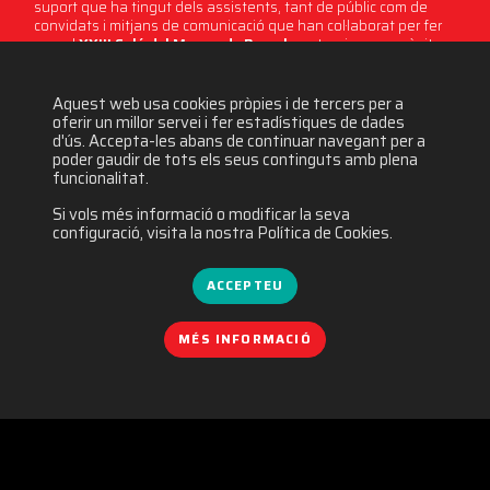
suport que ha tingut dels assistents, tant de públic com de
convidats i mitjans de comunicació que han col·laborat per fer
que el
XXIII Saló del Manga de Barcelona
torni a ser un èxit.
Aquest web usa cookies pròpies i de tercers per a
8562 visites
oferir un millor servei i fer estadístiques de dades
d'ús. Accepta-les abans de continuar navegant per a
poder gaudir de tots els seus continguts amb plena
funcionalitat.
Si vols més informació o modificar la seva
configuració, visita la nostra Política de Cookies.
ACCEPTEU
MÉS INFORMACIÓ