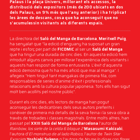
Palaus i la plaça Univers, millorant els accessos, la
distribució dels expositors (més de 200 ubicats en dos
dels Palaus, un 9% més que l'any anterior) i ha triplicat
les àrees de descans, cosa que ha aconseguit que no
s'acumulessin visitants als diferents espais.
La directora del
Saló del Manga de Barcelona
,
Meritxell Puig
,
ha senyalat que “la edició d’enguany ha suposat un gran
repte i esforç per part de
FICOMIC
al ser un
Saló del Manga
que ha tingut una durada de cinc dies. En aquesta edició hem
introduït alguns canvis per millorar l’experiència dels visitants i
aquests han respost de forma entusiasta. L’èxit d’aquesta
edició demostra que hi ha més afició que mai al manga”. I
afegeix “Hem tingut tant mangakas de primera fila, com
responsables de series d’anime d’èxit i professionals
relacionats amb la cultura popular japonesa. Tots ells han sigut
molt ben acollits pel nostre públic”.
Durant els cinc dies, els lectors de manga han pogut
aconseguir les dedicatòries dels seus autors preferits i
conèixer de primera mà detalls de la seva feina i la seva obra a
través de trobades i classes magistrals. Entre molts altres, han
passat pel
XXIII Saló del Manga de Barcelona
l'autor de
Rainbow, los siete de la celda 6 bloque 2
Masasumi Kakizaki
,
l'autora d'
El monstruo de al lado Robico
, l'autor de
Twin Star
Exorcists
Yoshiaki Sukeno
o l'autora de
No me lo digas con flores
,