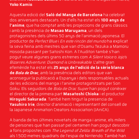
Yoko Kamio
.
Aquesta edició del
Saló del Manga de Barcelona
ha celebrat
dos aniversaris destacats. Un d'ells ha estat els
100 anys de
l'anime
, que ha comptat amb les projeccions de grans clàssics
i amb la presència de
Masao Maruyama
, un dels
protagonistes dels últims 50 anys de l'animació japonesa. El
productor de
Perfect Blue
i
En este rincón del mundo
ha explicat
la seva feina amb mestres que van d'Osamu Tezuka a Mamoru
Hosoda passant per Satoshi Kon. A l'Auditori també s'han
pogut veure algunes grans estrenes com
A Silent Voice
o
Jojo's
Bizarres Adventure: Diamond is Unbreakable
. L'altre gran
efemèride ha estat els
25 anys de l'edició de la sèrie blanca
de
Bola de Drac
, amb la presència dels editors que van
aconseguir la publicació a Espanya i dels responsables actuals
de les edicions del manga i l'anime protagonitzats per Son
Goku. Els seguidors de
Bola de Drac Super
han pogut conèixer
el director de la primera part
Masatoshi Chioka
i el productor
Hiroyuki Sakurada
. També hem tingut la presencia de
Yasuhiro Irie
, director d’animació i representant del consell de
la Japanese Animation Creators Association (JAniCA).
A banda de les últimes novetats de manga i anime, els milers
de persones que han passat pel certamen han pogut descobrir
a fons propostes com
The Legend of Zelda: Breath of the Wild
als 1.500 metres quadrats de l'espai de Nintendo. També han