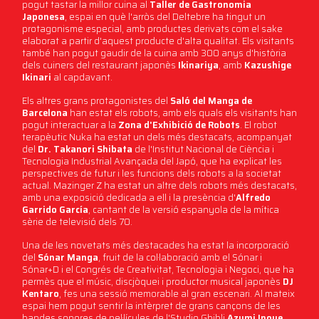
pogut tastar la millor cuina al
Taller de Gastronomia
Japonesa
, espai en què l'arròs del Deltebre ha tingut un
protagonisme especial, amb productes derivats com el sake
elaborat a partir d'aquest producte d'alta qualitat. Els visitants
també han pogut gaudir de la cuina amb 300 anys d'història
dels cuiners del restaurant japonès
Ikinariya
, amb
Kazushige
Ikinari
al capdavant.
Els altres grans protagonistes del
Saló del Manga de
Barcelona
han estat els robots, amb els quals els visitants han
pogut interactuar a la
Zona d'Exhibició de Robots
. El robot
terapèutic Nuka ha estat un dels més destacats, acompanyat
del
Dr. Takanori Shibata
de l'Institut Nacional de Ciència i
Tecnologia Industrial Avançada del Japó, que ha explicat les
perspectives de futur i les funcions dels robots a la societat
actual. Mazinger Z ha estat un altre dels robots més destacats,
amb una exposició dedicada a ell i la presència d'
Alfredo
Garrido García
, cantant de la versió espanyola de la mítica
sèrie de televisió dels 70.
Una de les novetats més destacades ha estat la incorporació
del
Sónar Manga
, fruit de la col·laboració amb el Sónar i
Sónar+D i el Congrés de Creativitat, Tecnologia i Negoci, que ha
permès que el músic, discjòquei i productor musical japonès
DJ
Kentaro
, fes una sessió memorable al gran escenari. Al mateix
espai hem pogut sentir la intèrpret de grans cançons de les
bandes sonores de pel·lícules de l'Studio Ghibli
Azumi Inoue
,