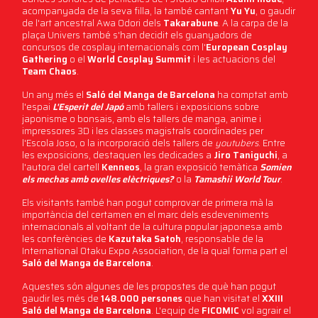
acompanyada de la seva filla, la també cantant
Yu Yu
, o gaudir
de l'art ancestral Awa Odori dels
Takarabune
. A la carpa de la
plaça Univers també s'han decidit els guanyadors de
concursos de cosplay internacionals com l'
European Cosplay
Gathering
o el
World Cosplay Summit
i les actuacions del
Team Chaos
.
Un any més el
Saló del Manga de Barcelona
ha comptat amb
l'espai
L'Esperit del Japó
amb tallers i exposicions sobre
japonisme o bonsais, amb els tallers de manga, anime i
impressores 3D i les classes magistrals coordinades per
l'Escola Joso, o la incorporació dels tallers de
youtubers
. Entre
les exposicions, destaquen les dedicades a
Jiro Taniguchi
, a
l'autora del cartell
Kenneos
, la gran exposició temàtica
Somien
els mechas amb ovelles elèctriques?
o la
Tamashii World Tour
.
Els visitants també han pogut comprovar de primera mà la
importància del certamen en el marc dels esdeveniments
internacionals al voltant de la cultura popular japonesa amb
les conferències de
Kazutaka Satoh
, responsable de la
International Otaku Expo Association, de la qual forma part el
Saló del Manga de Barcelona
.
Aquestes són algunes de les propostes de què han pogut
gaudir les més de
148.000 persones
que han visitat el
XXIII
Saló del Manga de Barcelona
. L'equip de
FICOMIC
vol agrair el