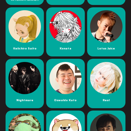
Keiichiro Saito
Konata
Lotus Juice
Nightmare
Oswaldo Kato
Reol