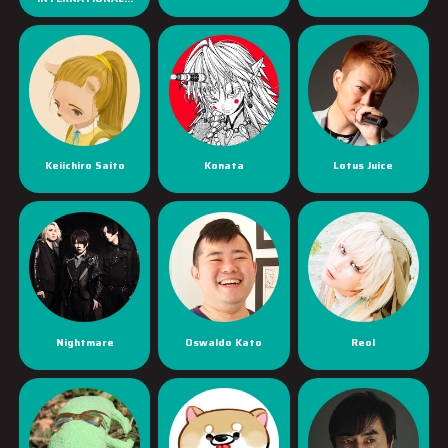
Keiichiro Saito
Konata
Lotus Juice
Nightmare
Oswaldo Kato
Reol